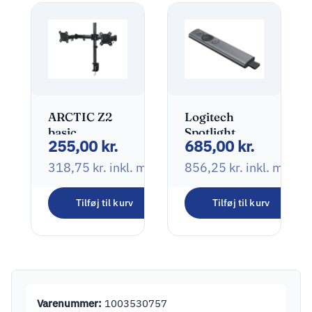
ARCTIC Z2
Logitech
basic
Spotlight
255,00
kr.
685,00
kr.
Monteringssæt
Fjernbetjening
2 skærme
til
318,75
kr.
inkl. moms
856,25
kr.
inkl. moms
13″-27″
præsentation
Grå
Tilføj til kurv
Tilføj til kurv
Varenummer:
1003530757