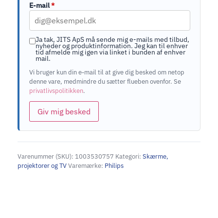
E-mail
*
Ja tak, JITS ApS må sende mig e-mails med tilbud,
nyheder og produktinformation. Jeg kan til enhver
tid afmelde mig igen via linket i bunden af enhver
mail.
Vi bruger kun din e-mail til at give dig besked om netop
denne vare, medmindre du sætter flueben ovenfor. Se
privatlivspolitikken
.
Giv mig besked
Varenummer (SKU):
1003530757
Kategori:
Skærme,
projektorer og TV
Varemærke:
Philips