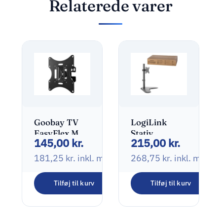
Relaterede varer
Goobay TV
LogiLink
EasyFlex M
Stativ
145,00
kr.
215,00
kr.
Sort
Monitor
13″-32″
181,25
kr.
inkl. moms
268,75
kr.
inkl. moms
Tilføj til kurv
Tilføj til kurv