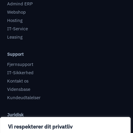
Admind ERP
Webshop
Hosting
IT-Service
Leasing
Support
Fjernsupport
IT-Sikkerhed
Kontakt os
Vidensbase
Kundeudtalelser
Juridisk
Databehandleraftale
Vi respekterer dit privatliv