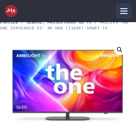
FORSIDE
/
SKÆRME, PROJEKTORER OG TV
/ PHILIPS THE
ONE 55PUS9010 55″ 4K UHD (2160P) SMART TV