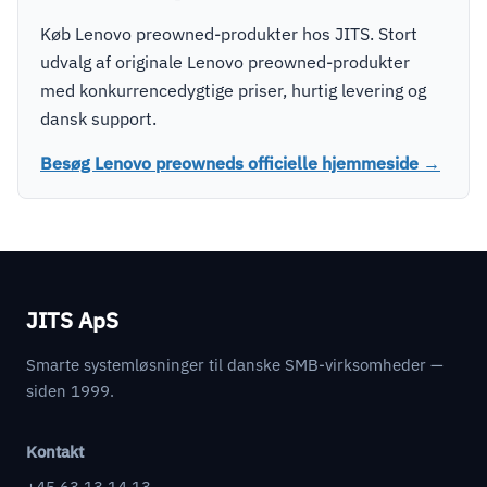
Køb Lenovo preowned-produkter hos JITS. Stort
udvalg af originale Lenovo preowned-produkter
med konkurrencedygtige priser, hurtig levering og
dansk support.
Besøg Lenovo preowneds officielle hjemmeside →
JITS ApS
Smarte systemløsninger til danske SMB-virksomheder —
siden 1999.
Kontakt
+45 63 13 14 13