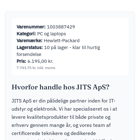
2xUSB-C (1m
USB-C to
USB-C cable
included)
Varenummer:
1003887429
Hvid
Kategori:
PC og laptops
Varemærke:
Hewlett-Packard
Lagerstatus:
10 på lager - klar til hurtig
forsendelse
Pris:
6.195,00
kr.
7.743,75
kr.
inkl. moms
Hvorfor handle hos JITS ApS?
JITS ApS er din pålidelige partner inden for IT-
udstyr og elektronik. Vi har specialiseret os i at
levere kvalitetsprodukter til både private og
erhverv gennem mange år, og vores team af
certificerede teknikere og dedikerede