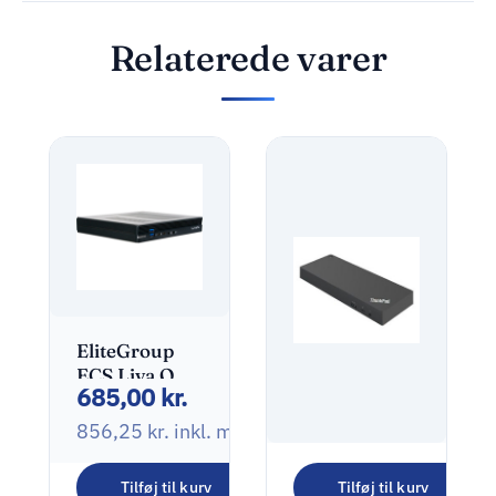
Relaterede varer
EliteGroup
ECS Liva One
685,00
kr.
H610 SFF
Barebone
856,25
kr.
inkl. moms
LGA1700
0GB No-OS
Lenovo
Tilføj til kurv
Tilføj til kurv