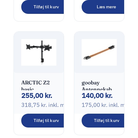
M Headset
Tilføj til kurv
Læs mere
160,00
kr.
Holder
Monteringssæt
200,00
kr.
inkl. moms
Hovedtelefoner
/ headsets
ARCTIC Z2
goobay
basic
Antennekabel
255,00
kr.
140,00
kr.
Monteringssæt
52cm
2 skærme
318,75
kr.
inkl. moms
175,00
kr.
inkl. moms
13″-27″
Tilføj til kurv
Tilføj til kurv