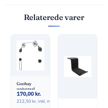
Relaterede varer
Goobay
universal
170,00
kr.
wallmount
ultraslim 32-
212,50
kr.
inkl. moms
55″
Multibrackets