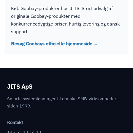
Køb Goobay-produkter hos JITS. Stort udvalg af
originale Goobay-produkter med
konkurrencedygtige priser, hurtig levering og dansk
support.
Besøg Goobays officielle hjemmeside →
JITS ApS
Smarte systemløsninger til danske SMB-virksomheder —
siden 1999.
Kontakt
+45 63 13 14 13