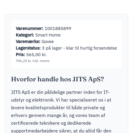
218,75
kr.
inkl. moms
Varenummer:
1001885899
Kategori:
Smart Home
Varemærke:
Govee
Lagerstatus:
3 på lager - klar til hurtig forsendelse
Pris:
565,00
kr.
706,25
kr.
inkl. moms
Hvorfor handle hos JITS ApS?
JITS ApS er din pålidelige partner inden for IT-
udstyr og elektronik. Vi har specialiseret os i at
levere kvalitetsprodukter til både private og
erhverv gennem mange år, og vores team af
certificerede teknikere og dedikerede
supportmedarbejdere sikrer, at du altid får den