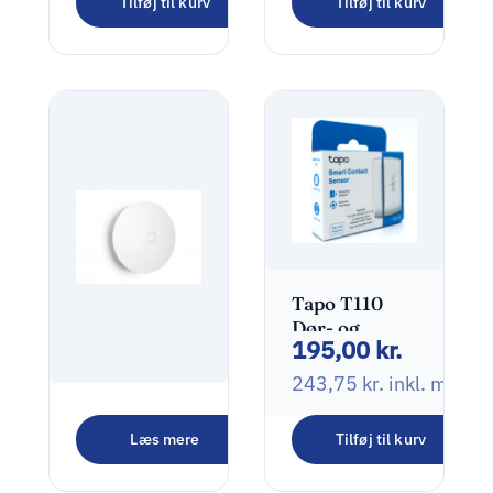
Tilføj til kurv
Tilføj til kurv
Tapo T110
Dør- og
195,00
kr.
vinduessensor
Hvid
243,75
kr.
inkl. moms
Xiaomi Mi
Læs mere
Tilføj til kurv
Wireless
175,00
kr.
Kontakt Hvid