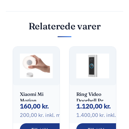
Relaterede varer
Xiaomi Mi
Ring Video
Motion
Doorbell Pro
160,00
kr.
1.120,00
kr.
Activated 2
2
Nattelys
Dørringeklokke
200,00
kr.
inkl. moms
1.400,00
kr.
inkl. mo
0.34W 2800K
Varmt gult lys