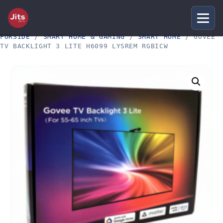
FORSIDE
/
SMART HOME & GAMING
/
SMART HOME
/ GOVEE
TV BACKLIGHT 3 LITE H6099 LYSREM RGBICW