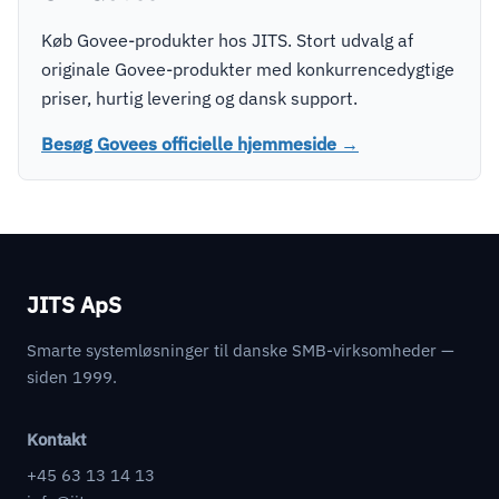
Køb Govee-produkter hos JITS. Stort udvalg af
originale Govee-produkter med konkurrencedygtige
priser, hurtig levering og dansk support.
Besøg Govees officielle hjemmeside →
JITS ApS
Smarte systemløsninger til danske SMB-virksomheder —
siden 1999.
Kontakt
+45 63 13 14 13