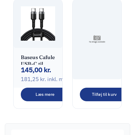
Baseus Cafule
USB-C til
145,00
kr.
USB-C kabel
100W 2m
181,25
kr.
inkl. moms
grå/sort
Goobay
Læs mere
Tilføj til kurv
64985 HDMI
200,00
kr.
-> HDMI 7,5m
250,00
kr.
inkl. moms