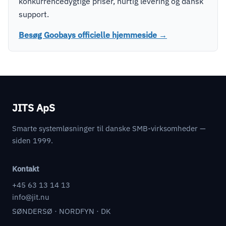
konkurrencedygtige priser, hurtig levering og dansk
support.
Besøg Goobays officielle hjemmeside →
JITS ApS
Smarte systemløsninger til danske SMB-virksomheder —
siden 1999.
Kontakt
+45 63 13 14 13
info@jit.nu
SØNDERSØ · NORDFYN · DK