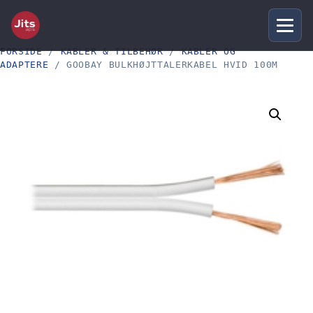
FORSIDE
/
KABLER & TILBEHØR
/
KABLER OG
ADAPTERE
/ GOOBAY BULKHØJTTALERKABEL HVID 100M