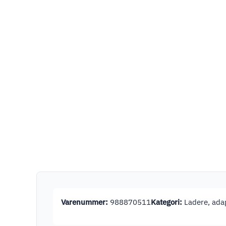
Varenummer:
988870511
Kategori:
Ladere, adap