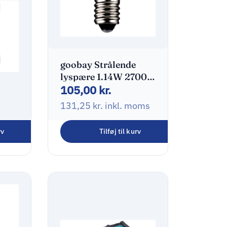
goobay Strålende
lyspære 1.14W 2700K
105,00
kr.
Varmt hvidt lys
131,25
kr.
inkl. moms
rv
Tilføj til kurv
 lys
W
dt
oms