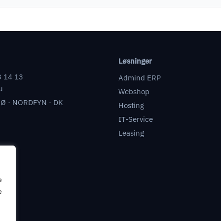
Løsninger
3 14 13
Admind ERP
u
Webshop
Ø · NORDFYN · DK
Hosting
IT-Service
Leasing
e
e