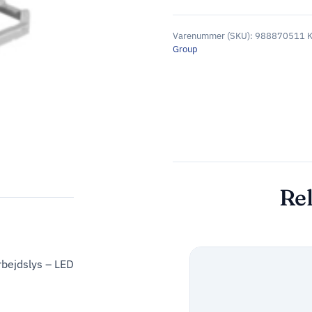
Varenummer (SKU):
988870511
K
Group
Rel
rbejdslys – LED