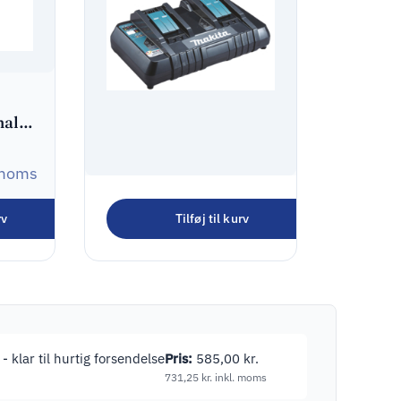
nal
 moms
Makita DC18RD
rv
Tilføj til kurv
Batterioplader 14,4V
740,00
kr.
/ 18V
925,00
kr.
inkl. moms
- klar til hurtig forsendelse
Pris:
585,00
kr.
731,25
kr.
inkl. moms