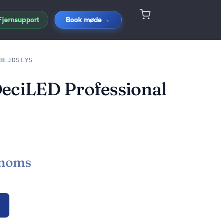
Fjernsupport
Book møde →
BEJDSLYS
eciLED Professional
 moms