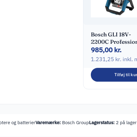
Bosch GLI 18V-
2200C Professio
985,00
kr.
Arbejdslys
1.231,25
kr.
inkl.
Tilføj til ku
tere og batterier
Varemærke:
Bosch Group
Lagerstatus:
2 på lager 