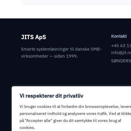
JITS ApS
Kontakt
+45 63 1
Smarte systemløsninger til danske SMB-
info@jit.n
virksomheder — siden 1999.
SØNDERS
Vi respekterer dit privatliv
Juridisk
Databehandleraftale
Vi bruger cookies til at forbedre din browseroplevelse, lever
Informationssikkerhed
personaliseret indhold og analysere vores trafik. Ved at klikk
på "Accepter alle" giver du dit samtykke til vores brug af
Privatlivspolitik
cookies.
Handelsbetingelser