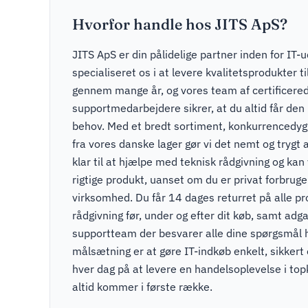
Hvorfor handle hos JITS ApS?
JITS ApS er din pålidelige partner inden for IT-u
specialiseret os i at levere kvalitetsprodukter t
gennem mange år, og vores team af certificere
supportmedarbejdere sikrer, at du altid får den r
behov. Med et bredt sortiment, konkurrencedygti
fra vores danske lager gør vi det nemt og trygt a
klar til at hjælpe med teknisk rådgivning og kan v
rigtige produkt, uanset om du er privat forbruger
virksomhed. Du får 14 dages returret på alle pr
rådgivning før, under og efter dit køb, samt adga
supportteam der besvarer alle dine spørgsmål 
målsætning er at gøre IT-indkøb enkelt, sikkert
hver dag på at levere en handelsoplevelse i to
altid kommer i første række.