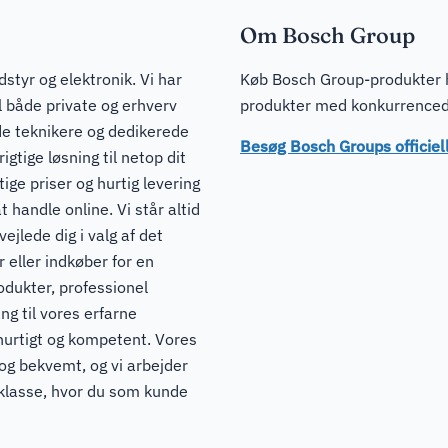
Om Bosch Group
dstyr og elektronik. Vi har
Køb Bosch Group-produkter ho
il både private og erhverv
produkter med konkurrencedyg
de teknikere og dedikerede
Besøg Bosch Groups officie
igtige løsning til netop dit
ge priser og hurtig levering
t handle online. Vi står altid
ejlede dig i valg af det
 eller indkøber for en
odukter, professionel
ng til vores erfarne
hurtigt og kompetent. Vores
 og bekvemt, og vi arbejder
pklasse, hvor du som kunde