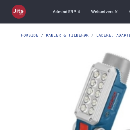
Admind ERP
Webunivers
FORSIDE
/
KABLER & TILBEHØR
/
LADERE, ADAPT