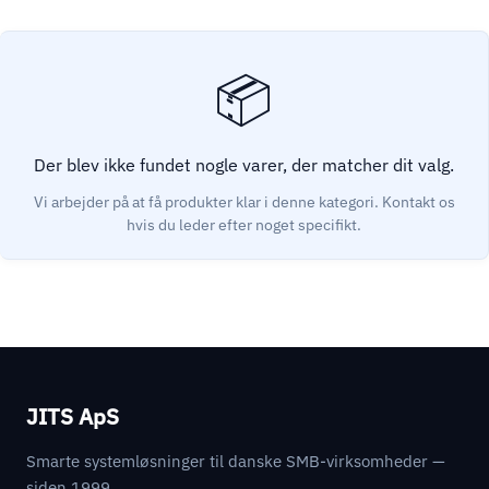
Der blev ikke fundet nogle varer, der matcher dit valg.
JITS ApS
Smarte systemløsninger til danske SMB-virksomheder —
siden 1999.