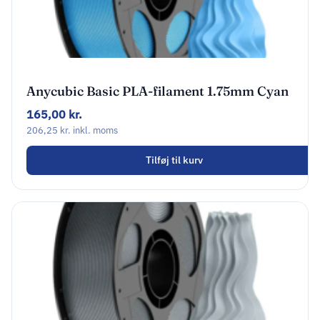
Anycubic Basic PLA-filament 1.75mm Cyan
AHPLCY-107
165,00
kr.
206,25
kr.
inkl. moms
Tilføj til kurv