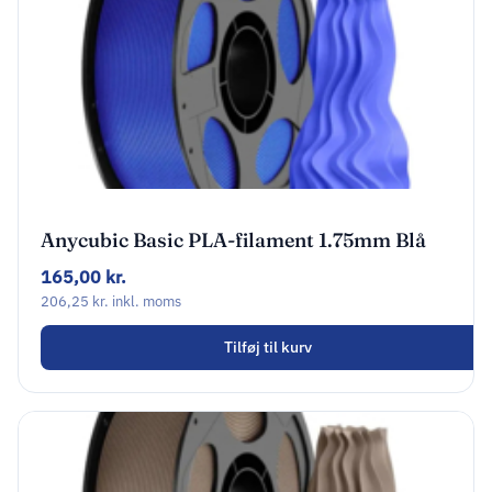
Anycubic Basic PLA-filament 1.75mm Blå
AHPLDB-107
165,00
kr.
206,25
kr.
inkl. moms
Tilføj til kurv