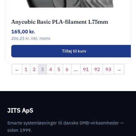
Anycubic Basic PLA-filament 1.75mm
Tekstureret Grå AHPLGY-107
165,00
kr.
206,25
kr.
inkl. moms
Tilføj til kurv
←
1
2
3
4
5
6
…
91
92
93
→
JITS ApS
Smarte systemløsninger til danske SMB-virksomheder —
siden 1999.