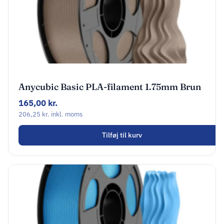
Anycubic Basic PLA-filament 1.75mm Brun
AHPLBR-107
165,00
kr.
206,25
kr.
inkl. moms
Tilføj til kurv