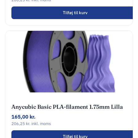
Tilføj til kurv
Anycubic Basic PLA-filament 1.75mm Lilla
AHPLPO-107
165,00
kr.
206,25
kr.
inkl. moms
Tilføj til kurv