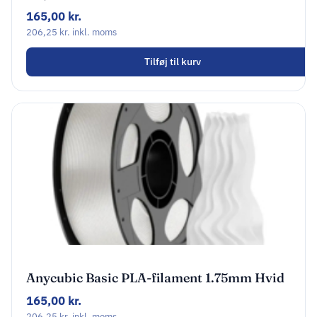
AHPLVY-107
165,00
kr.
206,25
kr.
inkl. moms
Tilføj til kurv
Anycubic Basic PLA-filament 1.75mm Hvid
AHPLBW-107
165,00
kr.
206,25
kr.
inkl. moms