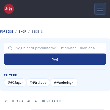
FORSIDE
/
SHOP
/ SIDE 3
Søg
FILTRÉR
På lager
På tilbud
Vurdering
VISER 33–48 AF 1488 RESULTATER