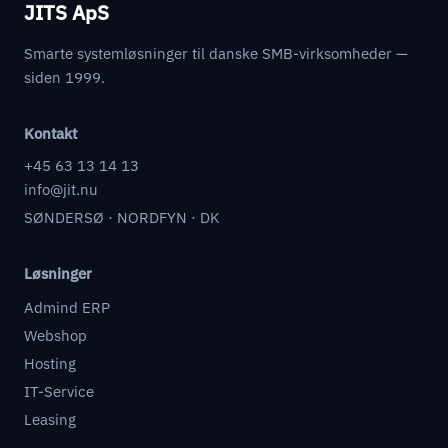
JITS ApS
Smarte systemløsninger til danske SMB-virksomheder —
siden 1999.
Kontakt
+45 63 13 14 13
info@jit.nu
SØNDERSØ · NORDFYN · DK
Løsninger
Admind ERP
Webshop
Hosting
IT-Service
Leasing