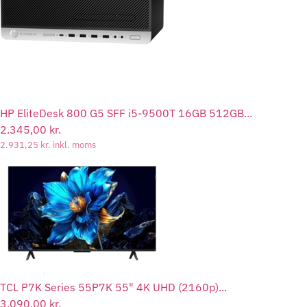
HP EliteDesk 800 G5 SFF i5-9500T 16GB 512GB...
2.345,00
kr.
2.931,25
kr.
inkl. moms
TCL P7K Series 55P7K 55" 4K UHD (2160p)...
3.090,00
kr.