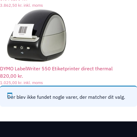
3.862,50
kr.
inkl. moms
DYMO LabelWriter 550 Etiketprinter direct thermal
820,00
kr.
1.025,00
kr.
inkl. moms
Der blev ikke fundet nogle varer, der matcher dit valg.