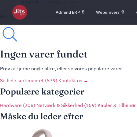
FORSIDE
/ SYNERGY 21 LED
Admind ERP
Webunivers
Køb Synergy 21 LED-produkter hos JITS. Stort udvalg af origin
Ingen varer fundet
Prøv at fjerne nogle filtre, eller se vores populære varer.
Se hele sortimentet (679)
Kontakt os →
Populære kategorier
Hardware
(208)
Netværk & Sikkerhed
(159)
Kabler & Tilbehør
Måske du leder efter