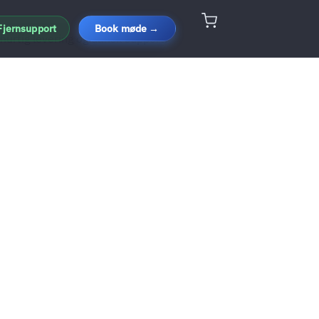
Fjernsupport
Book møde →
urtig levering og dansk support.