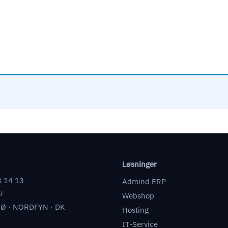
Løsninger
3 14 13
Admind ERP
u
Webshop
Ø · NORDFYN · DK
Hosting
IT-Service