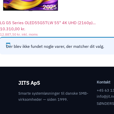
LG G5 Series OLED55G57LW 55" 4K UHD (2160p)...
10.310,00
kr.
12.887,50
kr.
inkl. moms
Der blev ikke fundet nogle varer, der matcher dit valg.
JITS ApS
Kontakt
+45 63 1
Smarte systemløsninger til danske SMB-
info@jit.n
virksomheder — siden 1999.
SØNDERS