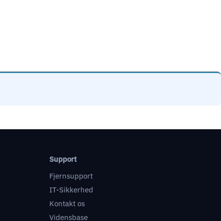
Support
Fjernsupport
IT-Sikkerhed
Kontakt os
Vidensbase