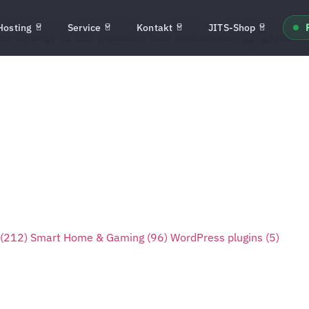
Hosting
Service
Kontakt
JITS-Shop
ale Synergy 21 LED-produkter med konkurrencedygtige priser, h
(212)
Smart Home & Gaming
(96)
WordPress plugins
(5)