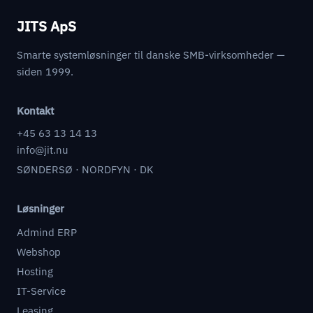
JITS ApS
Smarte systemløsninger til danske SMB-virksomheder —
siden 1999.
Kontakt
+45 63 13 14 13
info@jit.nu
SØNDERSØ · NORDFYN · DK
Løsninger
Admind ERP
Webshop
Hosting
IT-Service
Leasing