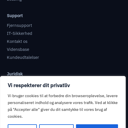
Support
Fjernsupport
IT-Sikkerhed
Kontakt os
Vidensbase
Kundeudtalelser
Juridisk
Databehandleraftale
Vi respekterer dit privatliv
Informationssikkerhed
Vi bruger cookies til at forbedre din browseroplevelse, levere
Privatlivspolitik
personaliseret indhold og analysere vores trafik. Ved at klikke
Handelsbetingelser
på "Accepter alle" giver du dit samtykke til vores brug af
cookies.