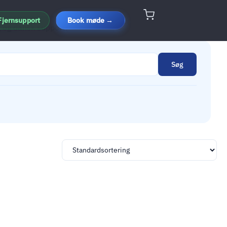
Fjernsupport
Book møde →
g og dansk support.
Søg