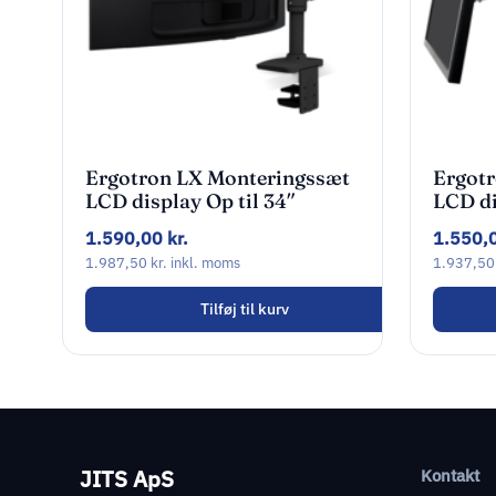
Ergotron LX Monteringssæt
Ergot
LCD display Op til 34″
LCD di
1.590,00
kr.
1.550,
1.987,50
kr.
inkl. moms
1.937,5
Tilføj til kurv
JITS ApS
Kontakt