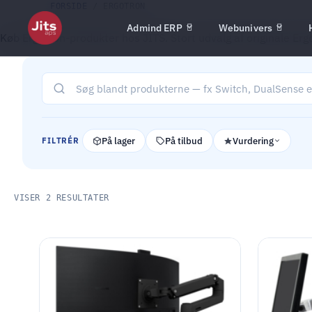
FORSIDE
/ ERGOTRON
Admind ERP
Webunivers
Køb Ergotron-produkter hos JITS. Stort udvalg af originale Er
På lager
På tilbud
Vurdering
FILTRÉR
VISER 2 RESULTATER