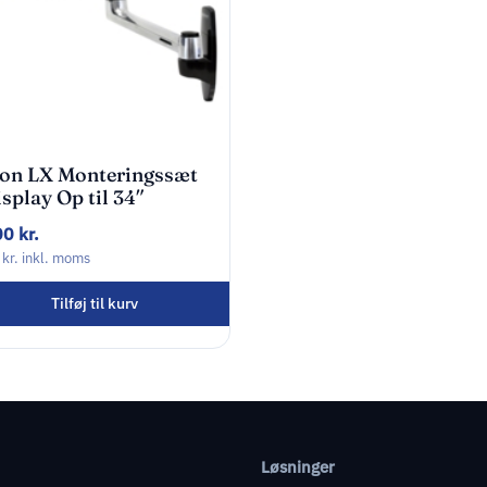
ron LX Monteringssæt
splay Op til 34″
00
kr.
0
kr.
inkl. moms
Tilføj til kurv
Løsninger