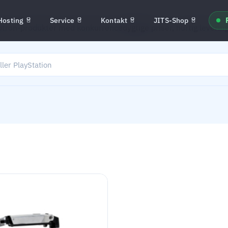
Hosting
Service
Kontakt
JITS-Shop
gotron-produkter med konkurrencedygtige priser, hurtig leverin