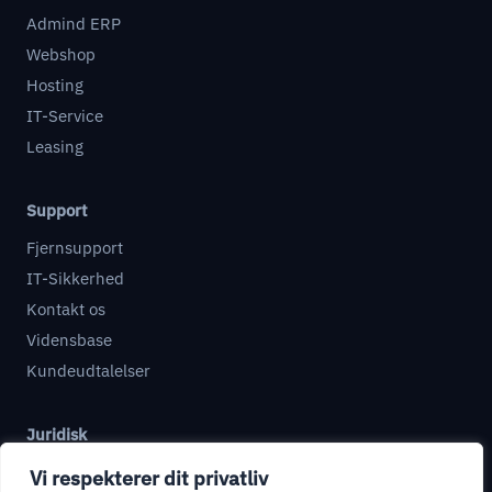
Admind ERP
Webshop
Hosting
IT-Service
Leasing
Support
Fjernsupport
IT-Sikkerhed
Kontakt os
Vidensbase
Kundeudtalelser
Juridisk
Databehandleraftale
Vi respekterer dit privatliv