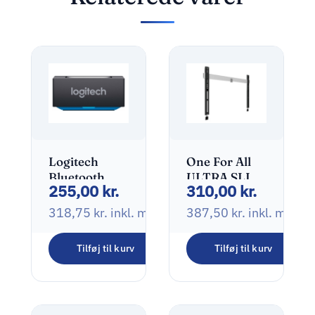
Logitech
One For All
Bluetooth
ULTRA SLIM
255,00
kr.
310,00
kr.
trådløs
WM 6611
audiomodtager
Beslag Fladt
318,75
kr.
inkl. moms
387,50
kr.
inkl. moms
Sort
panel 32″-84″
Tilføj til kurv
Tilføj til kurv