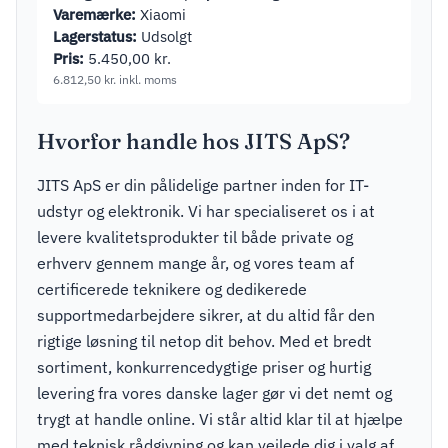
Varemærke:
Xiaomi
Lagerstatus:
Udsolgt
Pris:
5.450,00
kr.
6.812,50
kr.
inkl. moms
Hvorfor handle hos JITS ApS?
JITS ApS er din pålidelige partner inden for IT-
udstyr og elektronik. Vi har specialiseret os i at
levere kvalitetsprodukter til både private og
erhverv gennem mange år, og vores team af
certificerede teknikere og dedikerede
supportmedarbejdere sikrer, at du altid får den
rigtige løsning til netop dit behov. Med et bredt
sortiment, konkurrencedygtige priser og hurtig
levering fra vores danske lager gør vi det nemt og
trygt at handle online. Vi står altid klar til at hjælpe
med teknisk rådgivning og kan vejlede dig i valg af