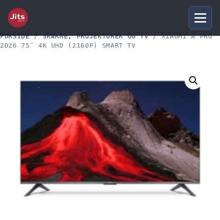
FORSIDE
/
SKÆRME, PROJEKTORER OG TV
/ XIAOMI A PRO
2026 75″ 4K UHD (2160P) SMART TV