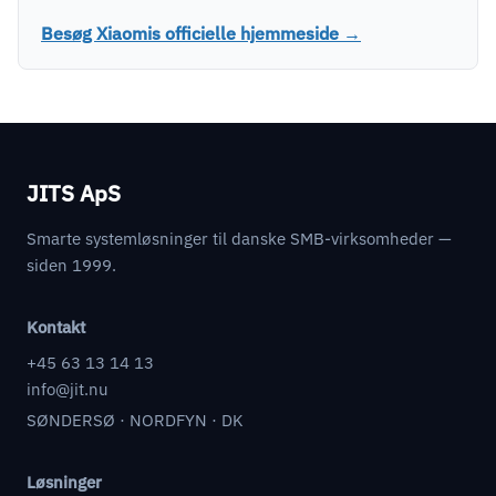
Besøg Xiaomis officielle hjemmeside →
JITS ApS
Smarte systemløsninger til danske SMB-virksomheder —
siden 1999.
Kontakt
+45 63 13 14 13
info@jit.nu
SØNDERSØ · NORDFYN · DK
Løsninger