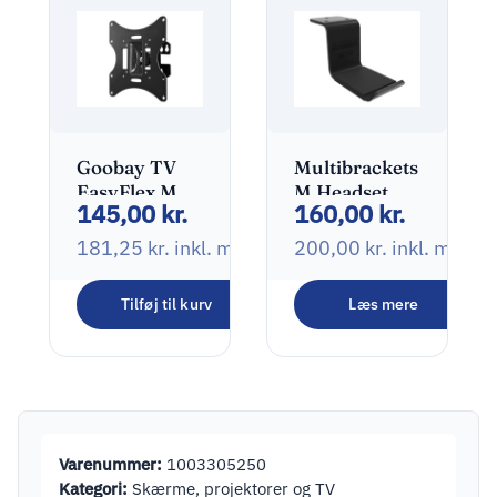
Goobay TV
Multibrackets
EasyFlex M
M Headset
145,00
kr.
160,00
kr.
Sort
Holder
Monteringssæt
181,25
kr.
inkl. moms
200,00
kr.
inkl. moms
Hovedtelefoner
/ headsets
Tilføj til kurv
Læs mere
Varenummer:
1003305250
Kategori:
Skærme, projektorer og TV