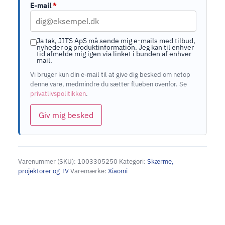
E-mail
*
Ja tak, JITS ApS må sende mig e-mails med tilbud,
nyheder og produktinformation. Jeg kan til enhver
tid afmelde mig igen via linket i bunden af enhver
mail.
Vi bruger kun din e-mail til at give dig besked om netop
denne vare, medmindre du sætter flueben ovenfor. Se
privatlivspolitikken
.
Giv mig besked
Varenummer (SKU):
1003305250
Kategori:
Skærme,
projektorer og TV
Varemærke:
Xiaomi