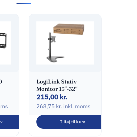
D
LogiLink Stativ
Monitor 13″-32″
215,00
kr.
adt
oms
268,75
kr.
inkl. moms
rv
Tilføj til kurv