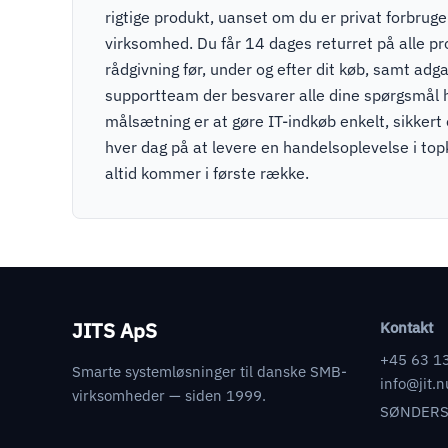
rigtige produkt, uanset om du er privat forbruger
virksomhed. Du får 14 dages returret på alle pr
rådgivning før, under og efter dit køb, samt adga
supportteam der besvarer alle dine spørgsmål 
målsætning er at gøre IT-indkøb enkelt, sikkert
hver dag på at levere en handelsoplevelse i to
altid kommer i første række.
JITS ApS
Kontakt
+45 63 1
Smarte systemløsninger til danske SMB-
info@jit.n
virksomheder — siden 1999.
SØNDERS