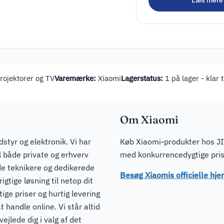
Læs mere
Hovedtelefoner /
200,00
kr.
inkl. m
headsets
ojektorer og TV
Varemærke:
Xiaomi
Lagerstatus:
1 på lager - klar 
Om Xiaomi
dstyr og elektronik. Vi har
Køb Xiaomi-produkter hos JIT
il både private og erhverv
med konkurrencedygtige prise
de teknikere og dedikerede
Besøg Xiaomis officielle h
igtige løsning til netop dit
ge priser og hurtig levering
t handle online. Vi står altid
ejlede dig i valg af det