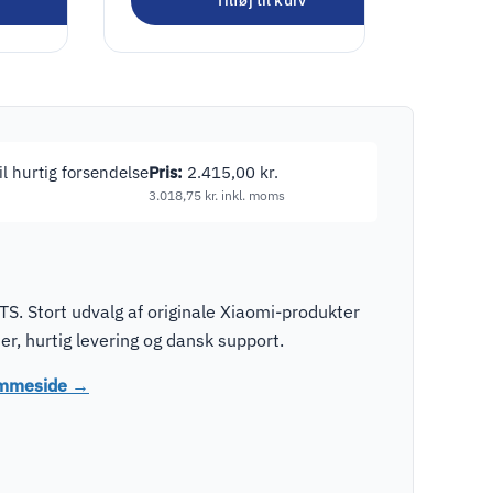
Tilføj til kurv
oms
til hurtig forsendelse
Pris:
2.415,00
kr.
3.018,75
kr.
inkl. moms
S. Stort udvalg af originale Xiaomi-produkter
r, hurtig levering og dansk support.
jemmeside →