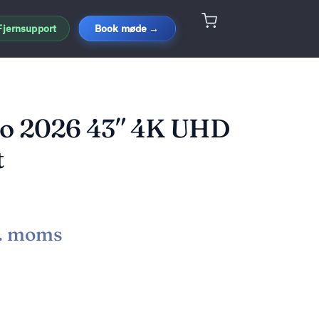
Fjernsupport
Book møde →
ro 2026 43″ 4K UHD
t
l. moms