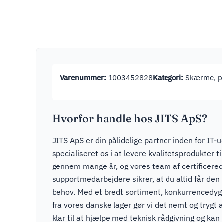
Varenummer:
1003452828
Kategori:
Skærme, pr
Hvorfor handle hos JITS ApS?
JITS ApS er din pålidelige partner inden for IT-u
specialiseret os i at levere kvalitetsprodukter t
gennem mange år, og vores team af certificere
supportmedarbejdere sikrer, at du altid får den r
behov. Med et bredt sortiment, konkurrencedygti
fra vores danske lager gør vi det nemt og trygt a
klar til at hjælpe med teknisk rådgivning og kan v