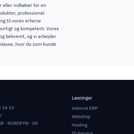
 eller indkøber for en
odukter, professionel
ng til vores erfarne
hurtigt og kompetent. Vores
 og bekvemt, og vi arbejder
pklasse, hvor du som kunde
Løsninger
3 14 13
Admind ERP
u
Webshop
Ø · NORDFYN · DK
Hosting
IT-Service