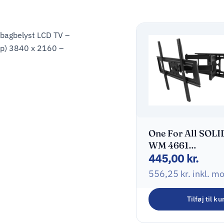
-bagbelyst LCD TV –
p) 3840 x 2160 –
One For All SOLI
WM 4661
445,00
kr.
Monteringssæt Fl
panel 32″-84″
556,25
kr.
inkl. m
Tilføj til ku