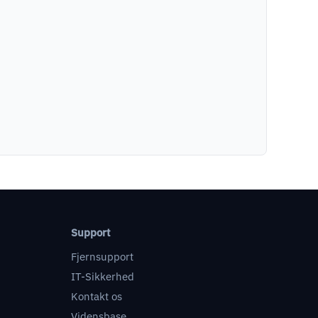
Support
Fjernsupport
IT-Sikkerhed
Kontakt os
Vidensbase