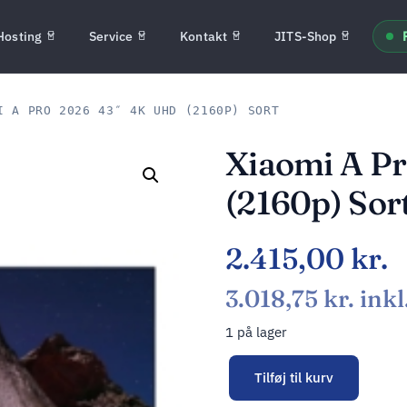
Hosting
Service
Kontakt
JITS-Shop
 A PRO 2026 43″ 4K UHD (2160P) SORT
Xiaomi A P
(2160p) Sor
2.415,00
kr.
3.018,75
kr.
ink
1 på lager
Tilføj til kurv
Alternative: