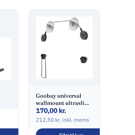
Goobay universal
wallmount ultraslim
170,00
kr.
32-55″
212,50
kr.
inkl. moms