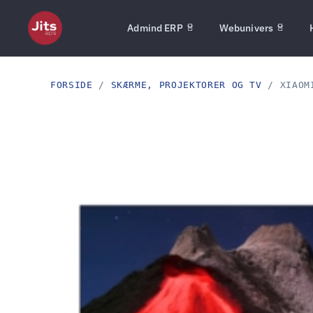
Admind ERP
Webunivers
FORSIDE
/
SKÆRME, PROJEKTORER OG TV
/ XIAOMI