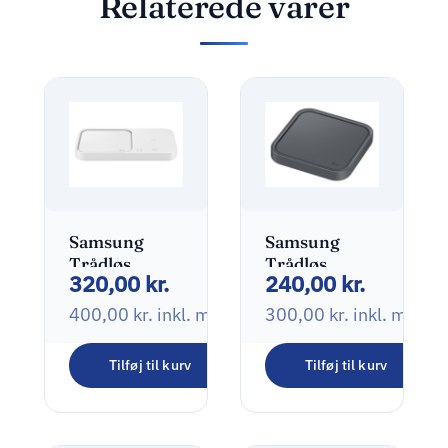
Relaterede varer
Samsung
Samsung
Trådløs
Trådløs
320,00
kr.
240,00
kr.
opladningspude
opladningspude
15Watt 24 pin
15Watt
400,00
kr.
inkl. moms
300,00
kr.
inkl. moms
USB-C
Tilføj til kurv
Tilføj til kurv