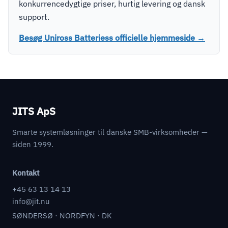
konkurrencedygtige priser, hurtig levering og dansk
support.
Besøg Uniross Batteriess officielle hjemmeside →
JITS ApS
Smarte systemløsninger til danske SMB-virksomheder —
siden 1999.
Kontakt
+45 63 13 14 13
info@jit.nu
SØNDERSØ · NORDFYN · DK