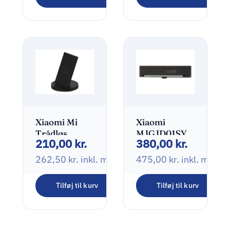
120,00
kr.
2W 170LM
150,00
kr.
inkl. moms
Xiaomi Mi
Xiaomi
Trådløs
MJGJD01SYL
210,00
kr.
380,00
kr.
opladningsstander
Lysbarre 5W
20Watt
2700-6500K
262,50
kr.
inkl. moms
475,00
kr.
inkl. moms
Tilføj til kurv
Tilføj til kurv