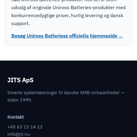
udvalg af originale Uniross Batteries-produkter med
konkurrencedygtige priser, hurtig levering og dansk
support.
Besøg Uniross Batteriess officielle hjemmeside →
JITS ApS
Smarte systemløsninger til danske SMB-virksomheder —
siden 1999.
Kontakt
+45 63 13 14 13
info@jit.nu