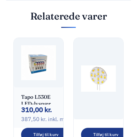
Relaterede varer
Tapo L530E
LED-lyspære
310,00
kr.
8.7W F
806lumen
387,50
kr.
inkl. moms
2500-6500K
Goobay LED
Tilføj til kurv
Tilføj til kurv
12V Spot G4