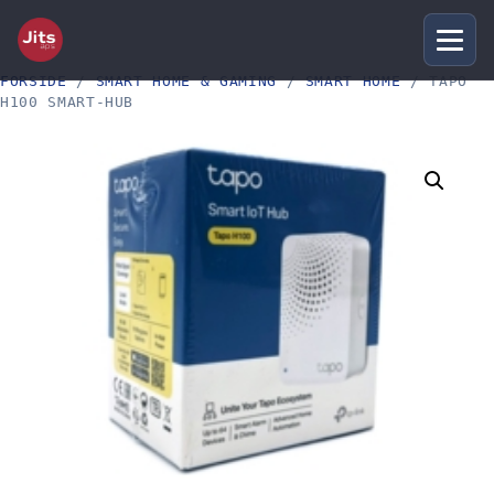
FORSIDE
/
SMART HOME & GAMING
/
SMART HOME
/ TAPO
H100 SMART-HUB