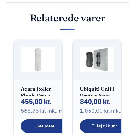
Relaterede varer
Aqara Roller
Ubiquiti UniFi
Shade Driver
Protect Smart
455,00
kr.
840,00
kr.
E1
Sikkerhedslys
Rullelukkerkontrol
10.5W
568,75
kr.
inkl. moms
1.050,00
kr.
inkl. mo
Læs mere
Tilføj til kurv