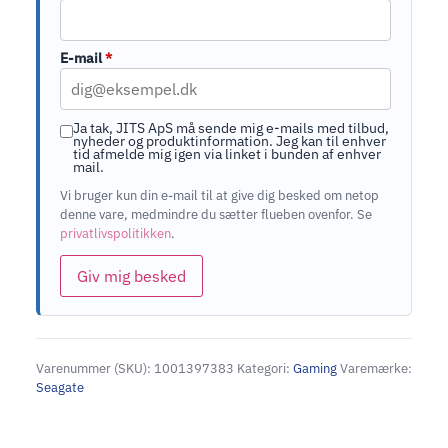
E-mail
*
Ja tak, JITS ApS må sende mig e-mails med tilbud,
nyheder og produktinformation. Jeg kan til enhver
tid afmelde mig igen via linket i bunden af enhver
mail.
Vi bruger kun din e-mail til at give dig besked om netop
denne vare, medmindre du sætter flueben ovenfor. Se
privatlivspolitikken
.
Giv mig besked
Varenummer (SKU):
1001397383
Kategori:
Gaming
Varemærke:
Seagate