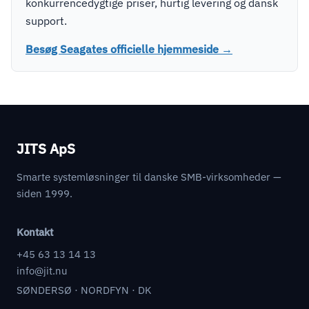
konkurrencedygtige priser, hurtig levering og dansk
support.
Besøg Seagates officielle hjemmeside →
JITS ApS
Smarte systemløsninger til danske SMB-virksomheder —
siden 1999.
Kontakt
+45 63 13 14 13
info@jit.nu
SØNDERSØ · NORDFYN · DK