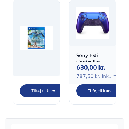
Sony Ps5
Controller
630,00
kr.
Dualsense V2
Chrome
787,50
kr.
inkl. moms
Indigo
Horizon
Haptisk
Tilføj til kurv
Tilføj til kurv
Forbidden
Feedback
215,00
kr.
West
Genopladelig
268,75
kr.
inkl. moms