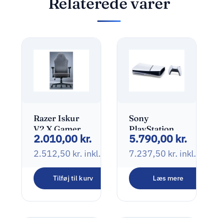
Relaterede varer
Razer Iskur
Sony
V2 X Gamer
PlayStation 5
2.010,00
kr.
5.790,00
kr.
Stol Grå
Slim 1TB Sort
Hvid
2.512,50
kr.
inkl. moms
7.237,50
kr.
inkl. mo
Tilføj til kurv
Læs mere