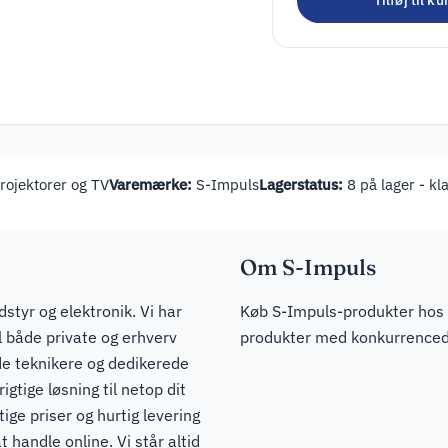
Tilføj til ku
ojektorer og TV
Varemærke:
S-Impuls
Lagerstatus:
8 på lager - kla
Om S-Impuls
dstyr og elektronik. Vi har
Køb S-Impuls-produkter hos J
il både private og erhverv
produkter med konkurrencedyg
de teknikere og dedikerede
igtige løsning til netop dit
ge priser og hurtig levering
t handle online. Vi står altid