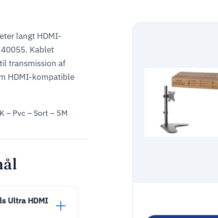
eter langt HDMI-
-40055. Kablet
il transmission af
llem HDMI-kompatible
K – Pvc – Sort – 5M
mål
LogiLink Stativ
ls Ultra HDMI
Monitor 13″-32″