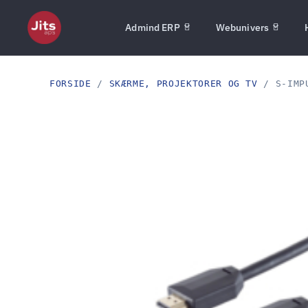
Admind ERP
Webunivers
FORSIDE
/
SKÆRME, PROJEKTORER OG TV
/ S-IMPU