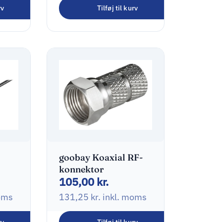
rv
Tilføj til kurv
oms
goobay Koaxial RF-
konnektor
105,00
kr.
oms
131,25
kr.
inkl. moms