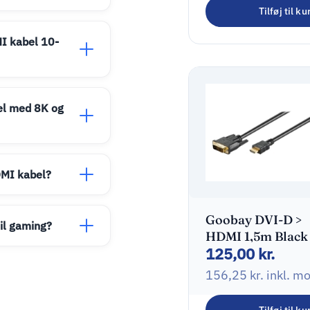
215,00
kr.
Tilføj til ku
268,75
kr.
inkl. m
I kabel 10-
el med 8K og
DMI kabel?
Goobay DVI-D >
il gaming?
HDMI 1,5m Black
125,00
kr.
156,25
kr.
inkl. m