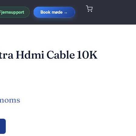
Fjernsupport
Book møde →
tra Hdmi Cable 10K
M
 moms