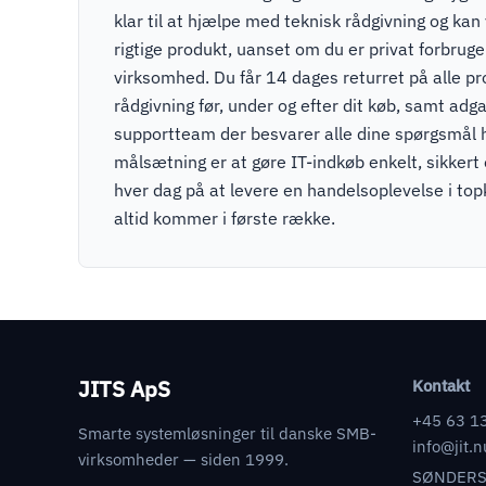
klar til at hjælpe med teknisk rådgivning og kan v
rigtige produkt, uanset om du er privat forbruger
virksomhed. Du får 14 dages returret på alle pr
rådgivning før, under og efter dit køb, samt adga
supportteam der besvarer alle dine spørgsmål 
målsætning er at gøre IT-indkøb enkelt, sikkert
hver dag på at levere en handelsoplevelse i to
altid kommer i første række.
JITS ApS
Kontakt
+45 63 1
Smarte systemløsninger til danske SMB-
info@jit.n
virksomheder — siden 1999.
SØNDERS