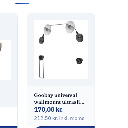
Goobay universal
wallmount ultraslim
170,00
kr.
32-55″
212,50
kr.
inkl. moms