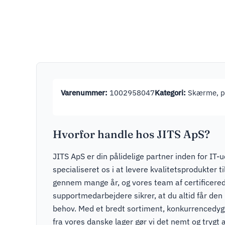
Varenummer:
1002958047
Kategori:
Skærme, pr
Hvorfor handle hos JITS ApS?
JITS ApS er din pålidelige partner inden for IT-u
specialiseret os i at levere kvalitetsprodukter t
gennem mange år, og vores team af certificere
supportmedarbejdere sikrer, at du altid får den r
behov. Med et bredt sortiment, konkurrencedygti
fra vores danske lager gør vi det nemt og trygt a