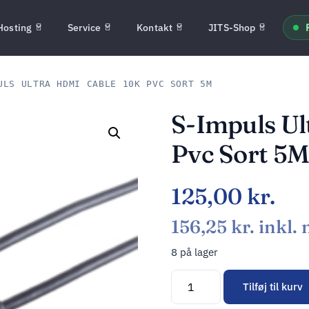
Hosting
Service
Kontakt
JITS-Shop
LS ULTRA HDMI CABLE 10K PVC SORT 5M
S-Impuls Ul
Pvc Sort 5
125,00
kr.
156,25
kr.
inkl.
8 på lager
Tilføj til kurv
Alternative: