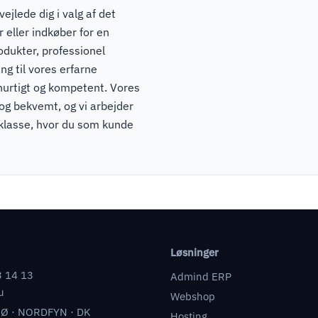
ejlede dig i valg af det
 eller indkøber for en
odukter, professionel
ng til vores erfarne
hurtigt og kompetent. Vores
 og bekvemt, og vi arbejder
pklasse, hvor du som kunde
Løsninger
3 14 13
Admind ERP
u
Webshop
Ø · NORDFYN · DK
Hosting