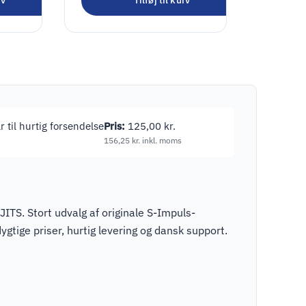
rv
Tilføj til kurv
r til hurtig forsendelse
Pris:
125,00
kr.
156,25
kr.
inkl. moms
ITS. Stort udvalg af originale S-Impuls-
tige priser, hurtig levering og dansk support.