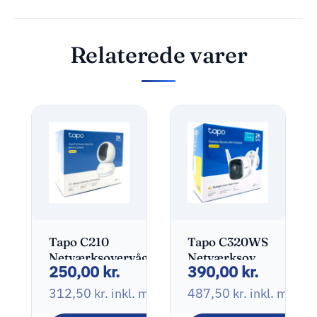
Relaterede varer
Tapo C210
Tapo C320WS
Netværksovervågningskamera
Netværksovervågning
250,00
kr.
390,00
kr.
Udendørs
2560 x 1440
312,50
kr.
inkl. moms
487,50
kr.
inkl. moms