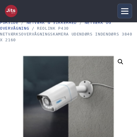
FORSIDE
/
NETVÆRK & SIKKERHED
/
NETVÆRK OG
OVERVÅGNING
/ REOLINK P430
NETVÆRKSOVERVÅGNINGSKAMERA UDENDØRS INDENDØRS 3840
X 2160