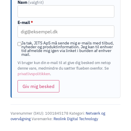
Navn
(valgfrit)
E-mail
*
Ja tak, JITS ApS må sende mig e-mails med tilbud,
nyheder og produktinformation. Jeg kan til enhver
tid afmelde mig igen via linket i bunden af enhver
mail.
Vi bruger kun din e-mail til at give dig besked om netop
denne vare, medmindre du sætter flueben ovenfor. Se
privatlivspolitikken
.
Giv mig besked
Varenummer (SKU):
1001845178
Kategori:
Netværk og
overvågning
Varemærke:
Reolink Digital Technology