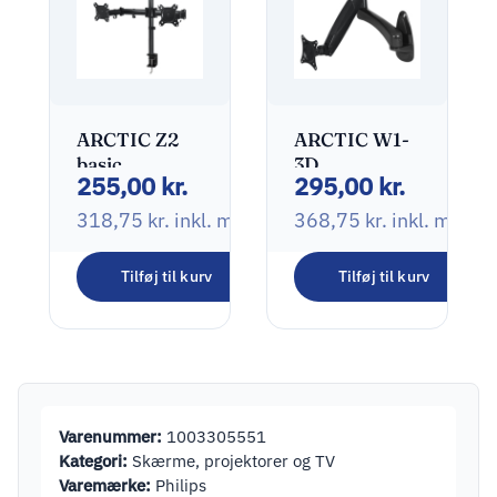
ARCTIC Z2
ARCTIC W1-
basic
3D
255,00
kr.
295,00
kr.
Monteringssæt
2 skærme
318,75
kr.
inkl. moms
368,75
kr.
inkl. moms
13″-27″
Tilføj til kurv
Tilføj til kurv
Varenummer:
1003305551
Kategori:
Skærme, projektorer og TV
Varemærke:
Philips