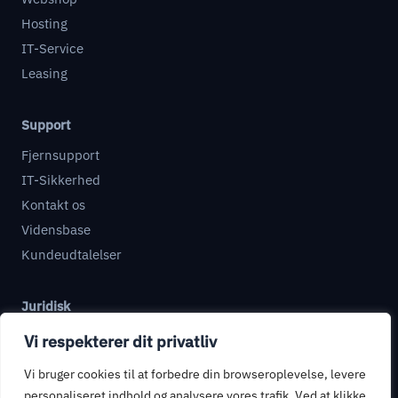
Hosting
IT-Service
Leasing
Support
Fjernsupport
IT-Sikkerhed
Kontakt os
Vidensbase
Kundeudtalelser
Juridisk
Databehandleraftale
Vi respekterer dit privatliv
Informationssikkerhed
Vi bruger cookies til at forbedre din browseroplevelse, levere
Privatlivspolitik
personaliseret indhold og analysere vores trafik. Ved at klikke