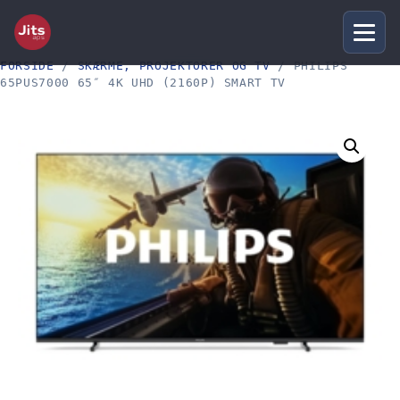
FORSIDE
/
SKÆRME, PROJEKTORER OG TV
/ PHILIPS
65PUS7000 65″ 4K UHD (2160P) SMART TV