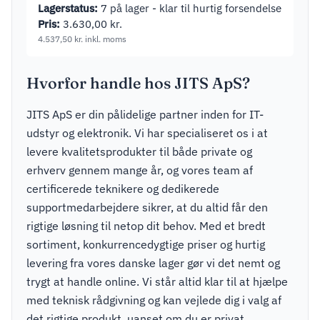
Lagerstatus:
7 på lager - klar til hurtig forsendelse
Pris:
3.630,00
kr.
4.537,50
kr.
inkl. moms
Hvorfor handle hos JITS ApS?
JITS ApS er din pålidelige partner inden for IT-
udstyr og elektronik. Vi har specialiseret os i at
levere kvalitetsprodukter til både private og
erhverv gennem mange år, og vores team af
certificerede teknikere og dedikerede
supportmedarbejdere sikrer, at du altid får den
rigtige løsning til netop dit behov. Med et bredt
sortiment, konkurrencedygtige priser og hurtig
levering fra vores danske lager gør vi det nemt og
trygt at handle online. Vi står altid klar til at hjælpe
med teknisk rådgivning og kan vejlede dig i valg af
det rigtige produkt, uanset om du er privat