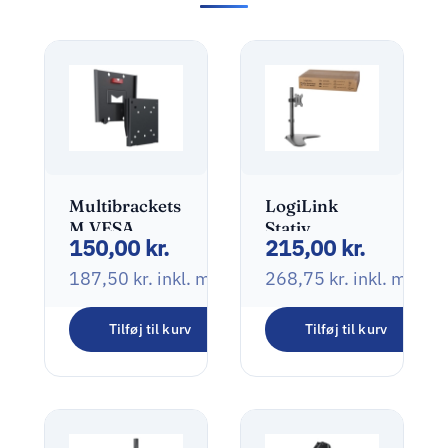
Multibrackets
LogiLink
M VESA
Stativ
150,00
kr.
215,00
kr.
Wallmount I
Monitor
Monteringssæt
13″-32″
187,50
kr.
inkl. moms
268,75
kr.
inkl. moms
LCD display
15″-32″
Tilføj til kurv
Tilføj til kurv