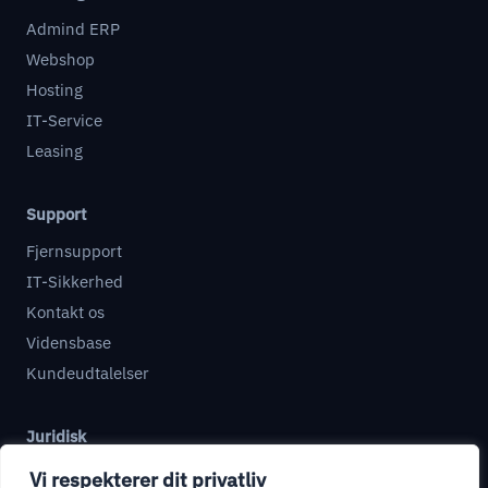
Admind ERP
Webshop
Hosting
IT-Service
Leasing
Support
Fjernsupport
IT-Sikkerhed
Kontakt os
Vidensbase
Kundeudtalelser
Juridisk
Databehandleraftale
Vi respekterer dit privatliv