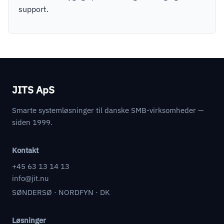
support.
JITS ApS
Smarte systemløsninger til danske SMB-virksomheder —
siden 1999.
Kontakt
+45 63 13 14 13
info@jit.nu
SØNDERSØ · NORDFYN · DK
Løsninger