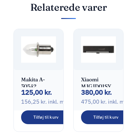
Relaterede varer
Makita A-
Xiaomi
30542
MJGJD01SYL
125,00
kr.
380,00
kr.
Strålende
Lysbarre 5W
lyspære
2700-6500K
156,25
kr.
inkl. moms
475,00
kr.
inkl. moms
Tilføj til kurv
Tilføj til kurv