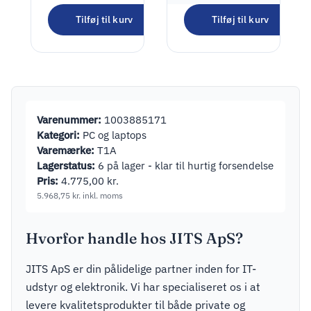
Lenovo
ThinkPad T14
Tilføj til kurv
Tilføj til kurv
3.290,00
kr.
G2 14″ i5-
1145G7 16GB
4.112,50
kr.
inkl. moms
256GB T1A
Varenummer:
1003885171
Kategori:
PC og laptops
Varemærke:
T1A
Lagerstatus:
6 på lager - klar til hurtig forsendelse
Pris:
4.775,00
kr.
5.968,75
kr.
inkl. moms
Hvorfor handle hos JITS ApS?
JITS ApS er din pålidelige partner inden for IT-
udstyr og elektronik. Vi har specialiseret os i at
levere kvalitetsprodukter til både private og