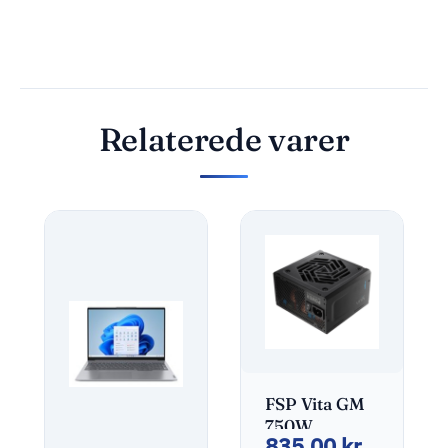
Relaterede varer
FSP Vita GM
750W
835,00
kr.
Strømforsyning