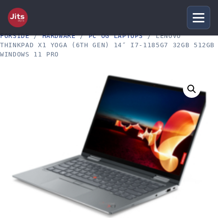
FORSIDE
/
HARDWARE
/
PC OG LAPTOPS
/ LENOVO
THINKPAD X1 YOGA (6TH GEN) 14″ I7-1185G7 32GB 512GB
WINDOWS 11 PRO