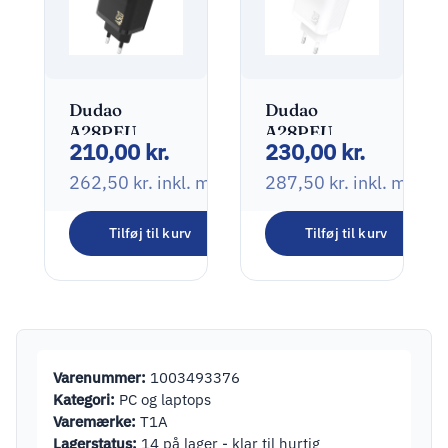
Dudao
Dudao
A28PEU
A28PEU
210,00
kr.
230,00
kr.
Adapter
Adapter
45Watt
45Watt
262,50
kr.
inkl. moms
287,50
kr.
inkl. moms
2xUSB-C Sort
2xUSB-C
Hvid
Tilføj til kurv
Tilføj til kurv
Varenummer:
1003493376
Kategori:
PC og laptops
Varemærke:
T1A
Lagerstatus:
14 på lager - klar til hurtig