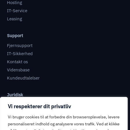
Hosting
IT-Service
Leasing
Support
Fjernsupport
IT-Sikkerhed
Kontakt os
Vidensbase
Kundeudtalelser
Juridisk
Databehandleraftale
Vi respekterer dit privatliv
Informationssikkerhed
Vi bruger cookies til at forbedre din browseroplevelse, levere
Privatlivspolitik
personaliseret indhold og analysere vores trafik. Ved at klikke
Handelsbetingelser