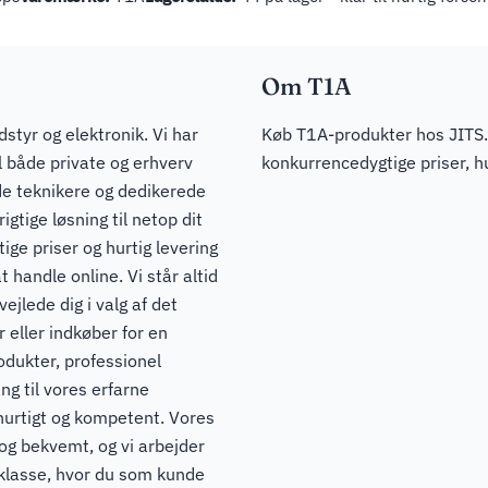
Om T1A
dstyr og elektronik. Vi har
Køb T1A-produkter hos JITS.
il både private og erhverv
konkurrencedygtige priser, hu
de teknikere og dedikerede
igtige løsning til netop dit
ge priser og hurtig levering
t handle online. Vi står altid
ejlede dig i valg af det
 eller indkøber for en
odukter, professionel
ng til vores erfarne
hurtigt og kompetent. Vores
 og bekvemt, og vi arbejder
pklasse, hvor du som kunde