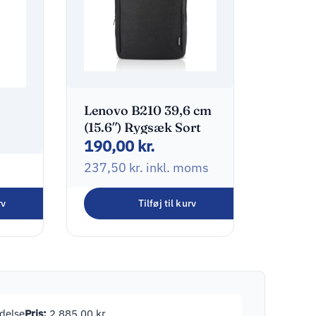
Lenovo B210 39,6 cm
(15.6″) Rygsæk Sort
190,00
kr.
237,50
kr.
inkl. moms
4
lt
rv
Tilføj til kurv
t
oms
ndelse
Pris:
2.885,00
kr.