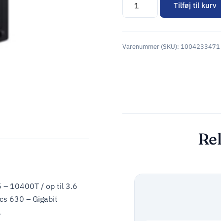
Tilføj til kurv
Alternative:
Varenummer (SKU):
1004233471
Rel
 – 10400T / op til 3.6
s 630 – Gigabit
A