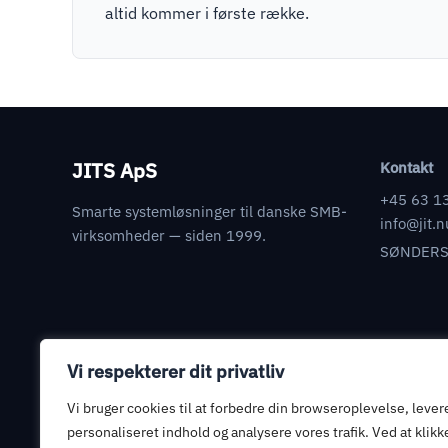
altid kommer i første række.
JITS ApS
Kontakt
+45 63 1
Smarte systemløsninger til danske SMB-
info@jit.n
virksomheder — siden 1999.
SØNDERS
Vi respekterer dit privatliv
Juridisk
Databehandleraftale
Vi bruger cookies til at forbedre din browseroplevelse, lever
personaliseret indhold og analysere vores trafik. Ved at klikk
Informationssikkerhed