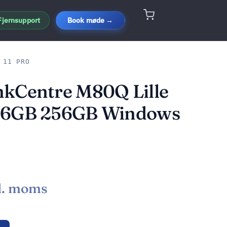
Fjernsupport
Book møde →
 11 PRO
nkCentre M80Q Lille
16GB 256GB Windows
l. moms