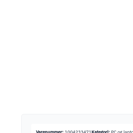
Varenummer:
1004233471
Kategori:
PC og lapt