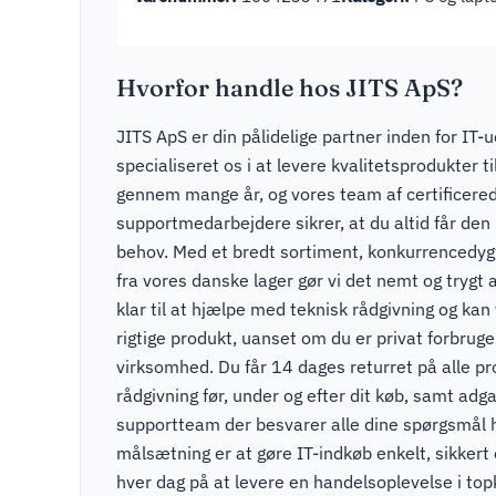
Hvorfor handle hos JITS ApS?
JITS ApS er din pålidelige partner inden for IT-u
specialiseret os i at levere kvalitetsprodukter t
gennem mange år, og vores team af certificere
supportmedarbejdere sikrer, at du altid får den r
behov. Med et bredt sortiment, konkurrencedygti
fra vores danske lager gør vi det nemt og trygt a
klar til at hjælpe med teknisk rådgivning og kan v
rigtige produkt, uanset om du er privat forbruger
virksomhed. Du får 14 dages returret på alle pr
rådgivning før, under og efter dit køb, samt adga
supportteam der besvarer alle dine spørgsmål 
målsætning er at gøre IT-indkøb enkelt, sikkert
hver dag på at levere en handelsoplevelse i to