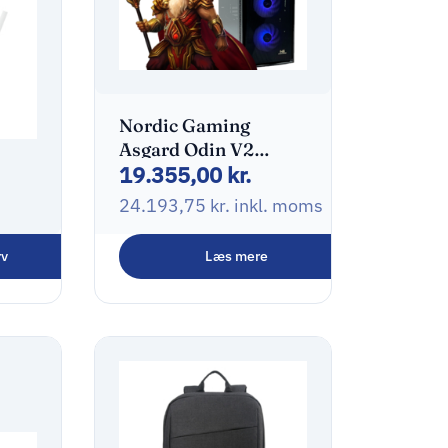
Nordic Gaming
Asgard Odin V2
19.355,00
kr.
Gaming PC | Ryzen 7
9800X3D 32GB RTX
24.193,75
kr.
inkl. moms
5070 Ti 1TB
rv
Læs mere
B-C
oms