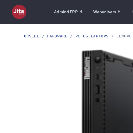
Admind ERP
Webunivers
FORSIDE
/
HARDWARE
/
PC OG LAPTOPS
/ LENOVO 