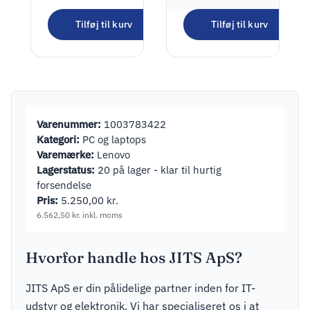
Pro
Dudao A15B
Tilføj til kurv
Tilføj til kurv
USB-A HUB 4
155,00
kr.
porte
193,75
kr.
inkl. moms
Varenummer:
1003783422
Kategori:
PC og laptops
Varemærke:
Lenovo
Lagerstatus:
20 på lager - klar til hurtig
forsendelse
Pris:
5.250,00
kr.
6.562,50
kr.
inkl. moms
Hvorfor handle hos JITS ApS?
JITS ApS er din pålidelige partner inden for IT-
udstyr og elektronik. Vi har specialiseret os i at