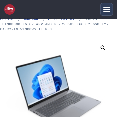
FORSIDE
/
HARDWARE
/
PC OG LAPTOPS
/ LENOVO
THINKBOOK 16 G7 ARP AMD R5-7535HS 16GB 256GB 1Y-
CARRY-IN WINDOWS 11 PRO