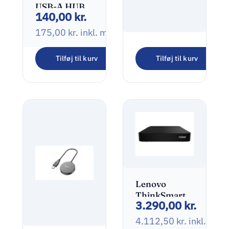
USB-A HUB 4
140,00
kr.
porte
175,00
kr.
inkl. moms
Dudao
Tilføj til kurv
Tilføj til kurv
A28PEU
210,00
kr.
Adapter
45Watt
262,50
kr.
inkl. moms
2xUSB-C Sort
Lenovo
ThinkSmart
3.290,00
kr.
i5-1145G7E
8GB 256GB
4.112,50
kr.
inkl. mo
Windows 11