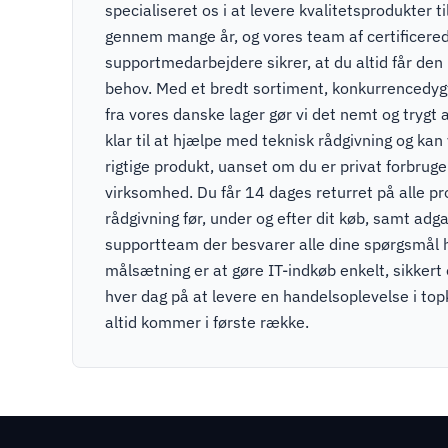
specialiseret os i at levere kvalitetsprodukter t
gennem mange år, og vores team af certificere
supportmedarbejdere sikrer, at du altid får den r
behov. Med et bredt sortiment, konkurrencedygti
fra vores danske lager gør vi det nemt og trygt a
klar til at hjælpe med teknisk rådgivning og kan v
rigtige produkt, uanset om du er privat forbruger
virksomhed. Du får 14 dages returret på alle pr
rådgivning før, under og efter dit køb, samt adga
supportteam der besvarer alle dine spørgsmål 
målsætning er at gøre IT-indkøb enkelt, sikkert
hver dag på at levere en handelsoplevelse i to
altid kommer i første række.