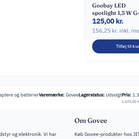
Goobay LED
spotlight 1,5 W G
125,00
kr.
120 lumen
156,25
kr.
inkl. m
Tilføj til ku
ptere og batterier
Varemærke:
Govee
Lagerstatus:
Udsolgt
Pris:
1.
1.625,00
k
Om Govee
dstyr og elektronik. Vi har
Køb Govee-produkter hos JITS