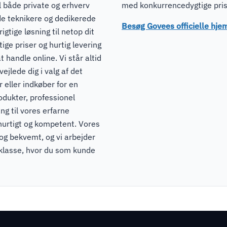
il både private og erhverv
med konkurrencedygtige prise
de teknikere og dedikerede
Besøg Govees officielle hj
igtige løsning til netop dit
ge priser og hurtig levering
t handle online. Vi står altid
ejlede dig i valg af det
 eller indkøber for en
odukter, professionel
ng til vores erfarne
hurtigt og kompetent. Vores
 og bekvemt, og vi arbejder
pklasse, hvor du som kunde