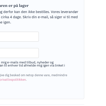
aren er på lager
og derfor kan den ikke bestilles. Vores leverandør
rka 4 dage. Skriv din e-mail, så siger vi til med
e igen.
 mig e-mails med tilbud, nyheder og
n til enhver tid afmelde mig igen via linket i
at give dig besked om netop denne vare, medmindre
privatlivspolitikken
.