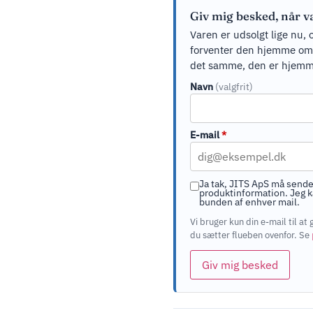
Giv mig besked, når v
Varen er udsolgt lige nu, 
forventer den hjemme om ci
det samme, den er hjemm
Navn
(valgfrit)
E-mail
*
Ja tak, JITS ApS må sende
produktinformation. Jeg ka
bunden af enhver mail.
Vi bruger kun din e-mail til 
du sætter flueben ovenfor. Se
Giv mig besked