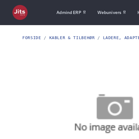
Admind ERP
Webunivers
FORSIDE
/
KABLER & TILBEHØR
/
LADERE, ADAPT