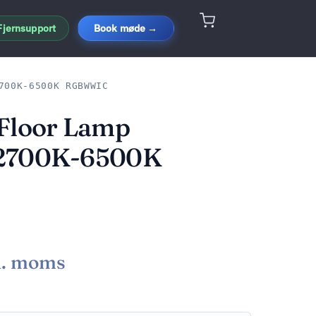
Fjernsupport
Book møde →
700K-6500K RGBWWIC
 Floor Lamp
 2700K-6500K
l. moms