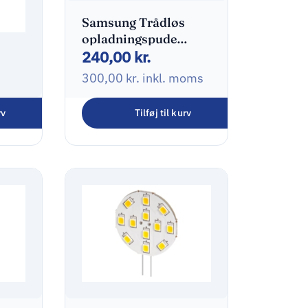
Samsung Trådløs
opladningspude
240,00
kr.
15Watt
300,00
kr.
inkl. moms
rv
Tilføj til kurv
0
e
oms