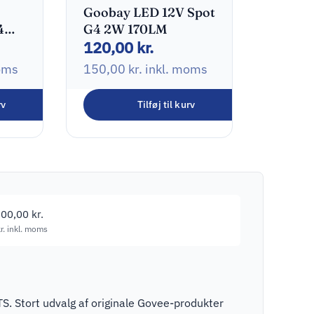
Goobay LED 12V Spot
4
G4 2W 170LM
120,00
kr.
oms
150,00
kr.
inkl. moms
rv
Tilføj til kurv
300,00
kr.
r.
inkl. moms
. Stort udvalg af originale Govee-produkter