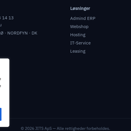
Løsninger
3 14 13
Admind ERP
u
Webshop
Ø · NORDFYN · DK
Hosting
IT-Service
Leasing
e
e
© 2026 JITS ApS — Alle rettigheder forbeholdes.