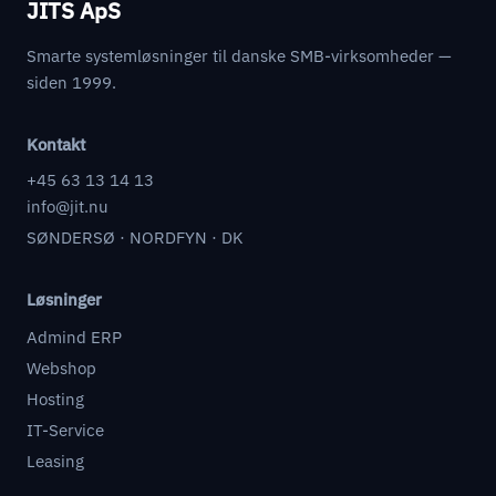
JITS ApS
Smarte systemløsninger til danske SMB-virksomheder —
siden 1999.
Kontakt
+45 63 13 14 13
info@jit.nu
SØNDERSØ · NORDFYN · DK
Løsninger
Admind ERP
Webshop
Hosting
IT-Service
Leasing