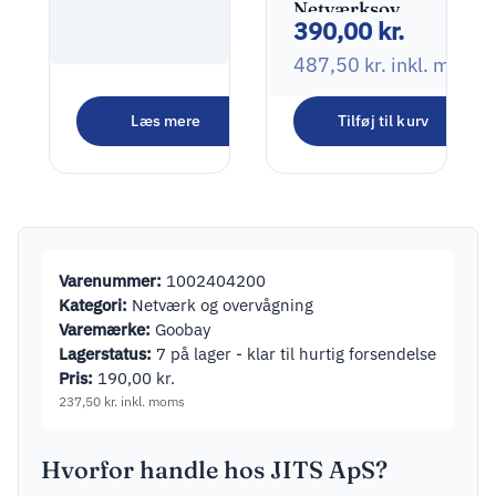
Netværksovervågning
390,00
kr.
Udendørs
2560 x 1440
487,50
kr.
inkl. moms
Eufy S330
Læs mere
Tilføj til kurv
eufyCam
2.480,00
kr.
(eufyCam 3)
Netværksovervågningskamera
3.100,00
kr.
inkl. moms
Udendørs
3840 x 2160
Varenummer:
1002404200
Kategori:
Netværk og overvågning
Varemærke:
Goobay
Lagerstatus:
7 på lager - klar til hurtig forsendelse
Pris:
190,00
kr.
237,50
kr.
inkl. moms
Hvorfor handle hos JITS ApS?