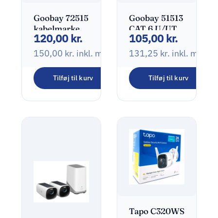
Goobay 72515
Goobay 51513
kabelmarkering
CAT 6 U/UTP
120,00
kr.
105,00
kr.
Flerfarvet
CCA 0,25m
PVC 100 stk
Sort
150,00
kr.
inkl. moms
131,25
kr.
inkl. moms
Tilføj til kurv
Tilføj til kurv
Tapo C320WS