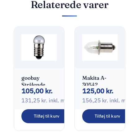
Relaterede varer
goobay
Makita A-
Strålende
30542
105,00
kr.
125,00
kr.
lyspære
Strålende
1.14W 2700K
lyspære
131,25
kr.
inkl. moms
156,25
kr.
inkl. moms
Varmt hvidt
lys
Tilføj til kurv
Tilføj til kurv