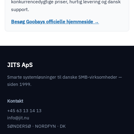
konkurrencedygtige priser, hurtig levering og dansk
support.
Besøg Goobays officielle hjemmeside →
JITS ApS
Smarte systemløsninger til danske SMB-virksomheder —
siden 1999.
Kontakt
+45 63 13 14 13
info@jit.nu
SØNDERSØ · NORDFYN · DK