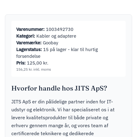
(Power
187,50
kr.
inkl. moms
Delivery),
black – 30W
(12/24V)
Varenummer:
1003492730
suitable for
Kategori:
Kabler og adaptere
devices with
Varemærke:
Goobay
USB-C
Lagerstatus:
15 på lager - klar til hurtig
forsendelse
Pris:
125,00
kr.
156,25
kr.
inkl. moms
Hvorfor handle hos JITS ApS?
JITS ApS er din pålidelige partner inden for IT-
udstyr og elektronik. Vi har specialiseret os i at
levere kvalitetsprodukter til både private og
erhverv gennem mange år, og vores team af
certificerede teknikere og dedikerede