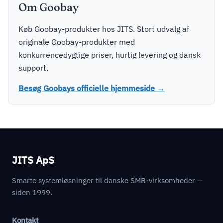
Om Goobay
Køb Goobay-produkter hos JITS. Stort udvalg af
originale Goobay-produkter med
konkurrencedygtige priser, hurtig levering og dansk
support.
Besøg Goobays officielle hjemmeside →
JITS ApS
Smarte systemløsninger til danske SMB-virksomheder —
siden 1999.
Kontakt