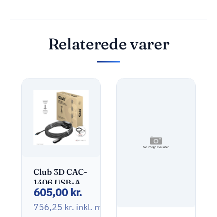
Relaterede varer
Club 3D CAC-
1406 USB-A
605,00
kr.
3.2 Gen1 aktiv
forlængerkabel
756,25
kr.
inkl. moms
15m Sort