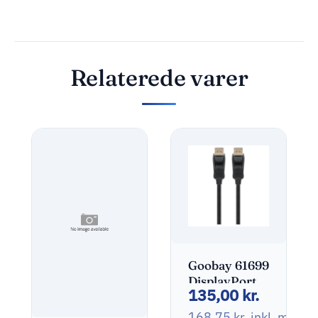
Relaterede varer
Goobay 61699
DisplayPort -
135,00
kr.
> DisplayPort
5m
168,75
kr.
inkl. moms