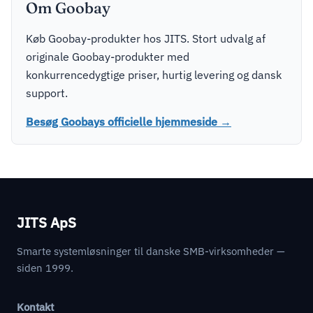
Om Goobay
Køb Goobay-produkter hos JITS. Stort udvalg af
originale Goobay-produkter med
konkurrencedygtige priser, hurtig levering og dansk
support.
Besøg Goobays officielle hjemmeside →
JITS ApS
Smarte systemløsninger til danske SMB-virksomheder —
siden 1999.
Kontakt