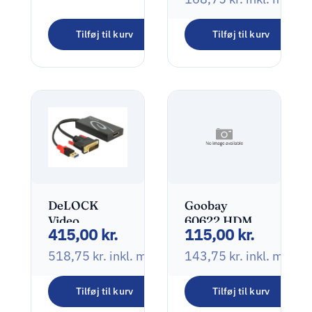
Goobay
Tilføj til kurv
Tilføj til kurv
59652 Digital
120,00
kr.
lydkabel Gul
10m
150,00
kr.
inkl. moms
DeLOCK
Goobay
Video
60622 HDMI
415,00
kr.
115,00
kr.
transformer
-> HDMI 2m
518,75
kr.
inkl. moms
143,75
kr.
inkl. moms
Tilføj til kurv
Tilføj til kurv