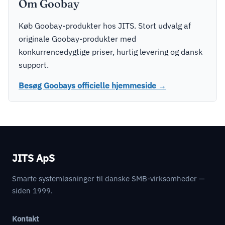
Om Goobay
Køb Goobay-produkter hos JITS. Stort udvalg af
originale Goobay-produkter med
konkurrencedygtige priser, hurtig levering og dansk
support.
Besøg Goobays officielle hjemmeside →
JITS ApS
Smarte systemløsninger til danske SMB-virksomheder —
siden 1999.
Kontakt