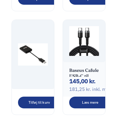
Baseus Cafule
USB-C til
145,00
kr.
USB-C kabel
100W 2m
181,25
kr.
inkl. moms
grå/sort
Club 3D CSV-
Tilføj til kurv
Læs mere
7200H
450,00
kr.
DisplayPort
til HDMI
562,50
kr.
inkl. moms