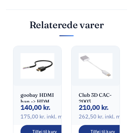
Relaterede varer
goobay HDMI
Club 3D CAC-
han -> HDMI
2003
140,00
kr.
210,00
kr.
han 3 m Sort
DisplayPort
til VGA aktiv
175,00
kr.
inkl. moms
262,50
kr.
inkl. moms
adapter
Tilføj til kurv
Tilføj til kurv