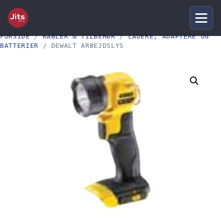
FORSIDE
/
KABLER & TILBEHØR
/
LADERE, ADAPTERE OG
BATTERIER
/ DEWALT ARBEJDSLYS