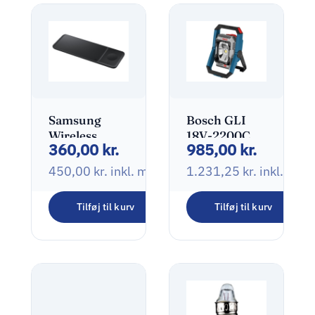
Samsung
Bosch GLI
Wireless
18V-2200C
360,00
kr.
985,00
kr.
Charger Trio
Professional
Trådløs
Arbejdslys
450,00
kr.
inkl. moms
1.231,25
kr.
inkl. mo
opladningspude
Tilføj til kurv
Tilføj til kurv