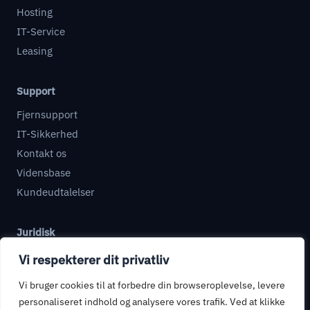
Hosting
IT-Service
Leasing
Support
Fjernsupport
IT-Sikkerhed
Kontakt os
Vidensbase
Kundeudtalelser
Juridisk
Databehandleraftale
Vi respekterer dit privatliv
Informationssikkerhed
Vi bruger cookies til at forbedre din browseroplevelse, levere
Privatlivspolitik
personaliseret indhold og analysere vores trafik. Ved at klikke