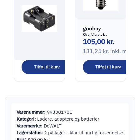
goobay
Strålende
105,00
kr.
lyspære 0.5W
131,25
kr.
inkl. moms
Tilføj til kurv
Tilføj til kurv
goobay 6x AA
(Mignon) –
105,00
kr.
batteriholder
131,25
kr.
inkl. moms
Varenummer:
993381701
Kategori:
Ladere, adaptere og batterier
Varemærke:
DeWALT
Lagerstatus:
2 på lager - klar til hurtig forsendelse
Pris:
320,00
kr.