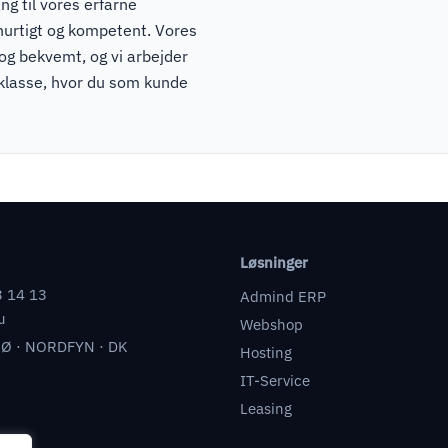
ng til vores erfarne
hurtigt og kompetent. Vores
 og bekvemt, og vi arbejder
pklasse, hvor du som kunde
Løsninger
3 14 13
Admind ERP
u
Webshop
Ø · NORDFYN · DK
Hosting
IT-Service
Leasing