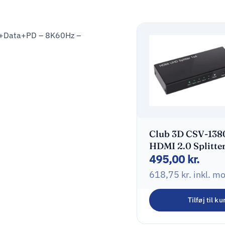
eo+Data+PD – 8K60Hz –
Club 3D CSV-138
HDMI 2.0 Splitter
495,00
kr.
porte
618,75
kr.
inkl. m
Tilføj til ku