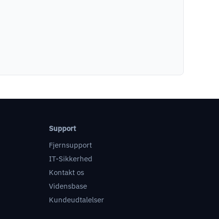
Support
Fjernsupport
IT-Sikkerhed
Kontakt os
Vidensbase
Kundeudtalelser