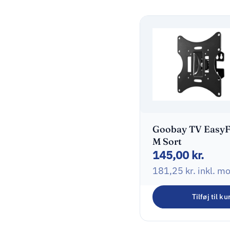
Goobay TV EasyF
M Sort
145,00
kr.
181,25
kr.
inkl. m
Tilføj til ku