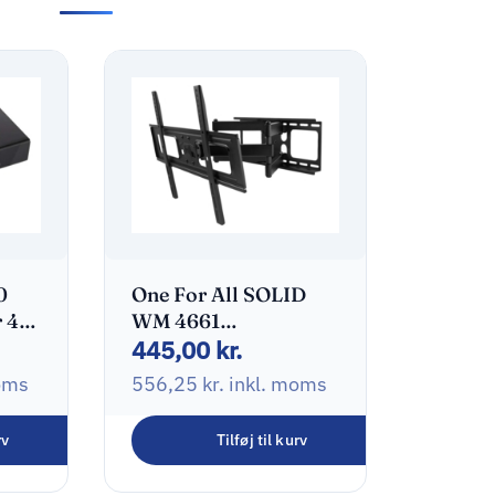
0
One For All SOLID
 4
WM 4661
445,00
kr.
Monteringssæt Fladt
panel 32″-84″
oms
556,25
kr.
inkl. moms
rv
Tilføj til kurv