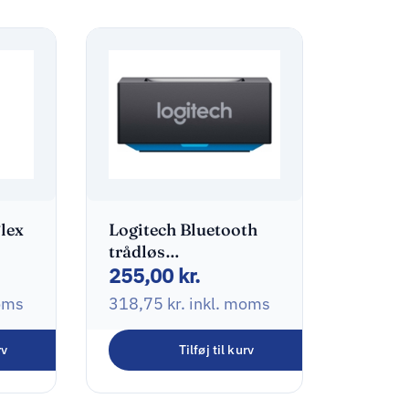
lex
Logitech Bluetooth
trådløs
255,00
kr.
audiomodtager Sort
oms
318,75
kr.
inkl. moms
rv
Tilføj til kurv