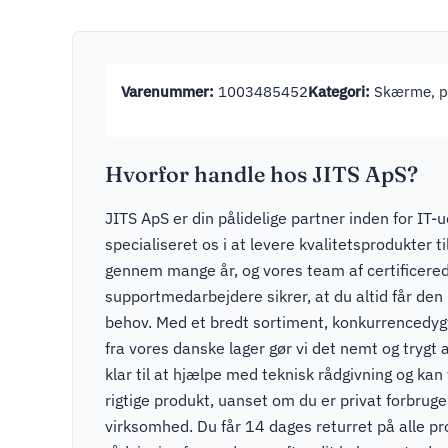
Varenummer:
1003485452
Kategori:
Skærme, pr
Hvorfor handle hos JITS ApS?
JITS ApS er din pålidelige partner inden for IT-u
specialiseret os i at levere kvalitetsprodukter t
gennem mange år, og vores team af certificere
supportmedarbejdere sikrer, at du altid får den r
behov. Med et bredt sortiment, konkurrencedygti
fra vores danske lager gør vi det nemt og trygt a
klar til at hjælpe med teknisk rådgivning og kan v
rigtige produkt, uanset om du er privat forbruger
virksomhed. Du får 14 dages returret på alle pr