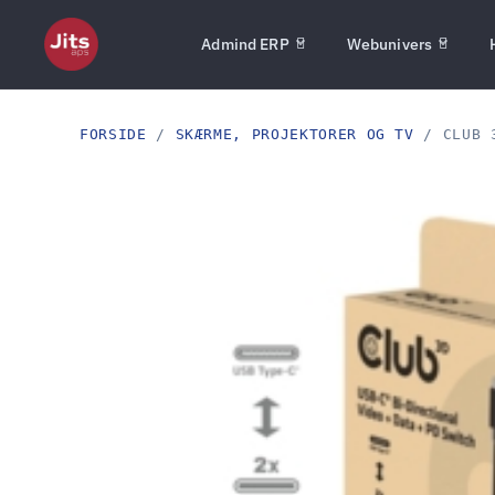
Admind ERP
Webunivers
FORSIDE
/
SKÆRME, PROJEKTORER OG TV
/ CLUB 3