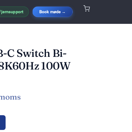
Fjernsupport
Book møde →
-C Switch Bi-
l 8K60Hz 100W
 moms