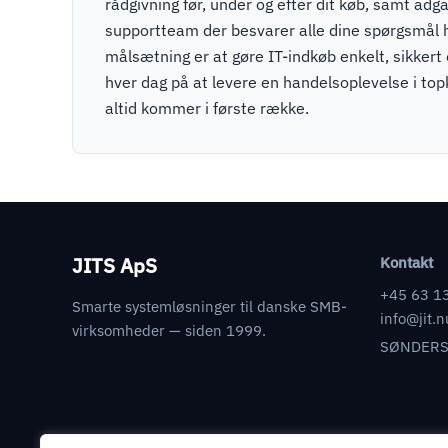
rådgivning før, under og efter dit køb, samt adga
supportteam der besvarer alle dine spørgsmål 
målsætning er at gøre IT-indkøb enkelt, sikkert
hver dag på at levere en handelsoplevelse i to
altid kommer i første række.
JITS ApS
Kontakt
+45 63 1
Smarte systemløsninger til danske SMB-
info@jit.n
virksomheder — siden 1999.
SØNDERS