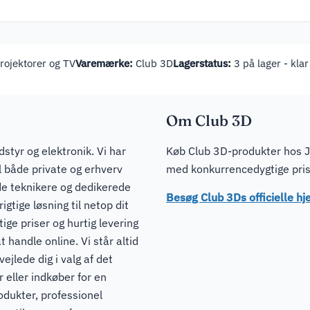
ojektorer og TV
Varemærke:
Club 3D
Lagerstatus:
3 på lager - klar
Om Club 3D
dstyr og elektronik. Vi har
Køb Club 3D-produkter hos JI
il både private og erhverv
med konkurrencedygtige prise
de teknikere og dedikerede
Besøg Club 3Ds officielle 
igtige løsning til netop dit
ge priser og hurtig levering
t handle online. Vi står altid
ejlede dig i valg af det
 eller indkøber for en
odukter, professionel