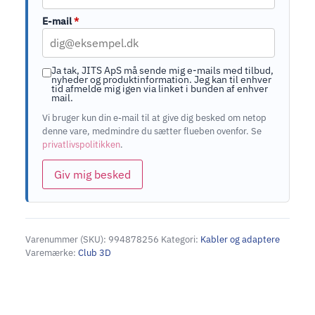
E-mail
*
Ja tak, JITS ApS må sende mig e-mails med tilbud,
nyheder og produktinformation. Jeg kan til enhver
tid afmelde mig igen via linket i bunden af enhver
mail.
Vi bruger kun din e-mail til at give dig besked om netop
denne vare, medmindre du sætter flueben ovenfor. Se
privatlivspolitikken
.
Giv mig besked
Varenummer (SKU):
994878256
Kategori:
Kabler og adaptere
Varemærke:
Club 3D