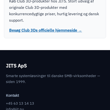
Køb Club 3D-produkter hos JITS. Stort udvalg af
originale Club 3D-produkter med
konkurrencedygtige priser, hurtig levering og dansk
support.
Besøg Club 3Ds officielle hjemmeside →
JITS ApS
Smarte systemløsninger til danske SMB-virksomheder —
siden 1999.
Kontakt
+45 63 13 14 13
info@jit.nu