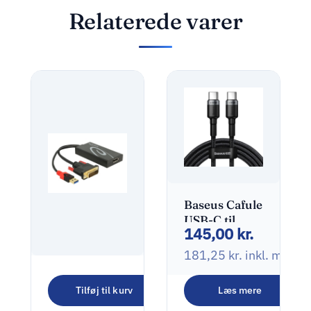
Relaterede varer
Baseus Cafule
USB-C til
145,00
kr.
USB-C kabel
100W 2m
181,25
kr.
inkl. moms
grå/sort
DeLOCK
Tilføj til kurv
Læs mere
Video
415,00
kr.
transformer