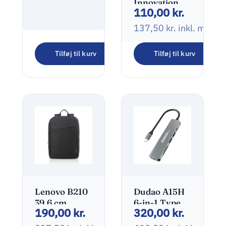
Innovation
110,00
kr.
Stealth Rain
Universal
137,50
kr.
inkl. moms
Regnslag Sort
Dudao A65Q
Polyester
Tilføj til kurv
Tilføj til kurv
Adapter
295,00
kr.
65Watt GaN
1xUSB-C +
368,75
kr.
inkl. moms
1xUSB-A
Black
Lenovo B210
Dudao A15H
39,6 cm
6-in-1 Type-C
190,00
kr.
320,00
kr.
(15.6″)
Adapter
Rygsæk Sort
Dockingstation