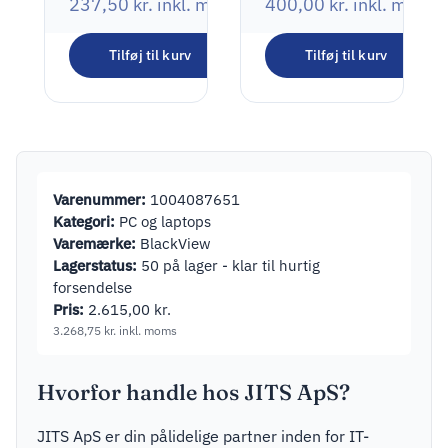
237,50
kr.
inkl. moms
400,00
kr.
inkl. moms
Tilføj til kurv
Tilføj til kurv
Varenummer:
1004087651
Kategori:
PC og laptops
Varemærke:
BlackView
Lagerstatus:
50 på lager - klar til hurtig
forsendelse
Pris:
2.615,00
kr.
3.268,75
kr.
inkl. moms
Hvorfor handle hos JITS ApS?
JITS ApS er din pålidelige partner inden for IT-