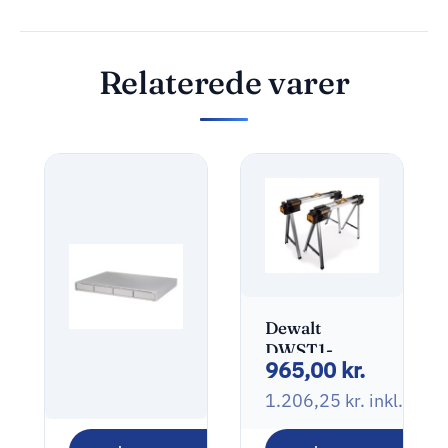
Relaterede varer
Dewalt
DWST1-
965,00
kr.
75676 Savhest
1.206,25
kr.
inkl. mo