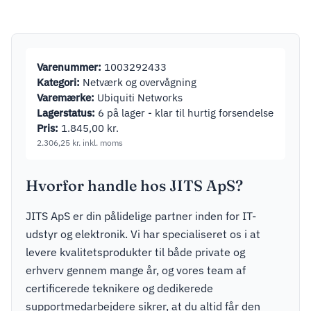
1.581,25
kr.
inkl. mo
Indendørs
1920 x 1080
Varenummer:
1003292433
Kategori:
Netværk og overvågning
Varemærke:
Ubiquiti Networks
Lagerstatus:
6 på lager - klar til hurtig forsendelse
Pris:
1.845,00
kr.
2.306,25
kr.
inkl. moms
Hvorfor handle hos JITS ApS?
JITS ApS er din pålidelige partner inden for IT-
udstyr og elektronik. Vi har specialiseret os i at
levere kvalitetsprodukter til både private og
erhverv gennem mange år, og vores team af
certificerede teknikere og dedikerede
supportmedarbejdere sikrer, at du altid får den