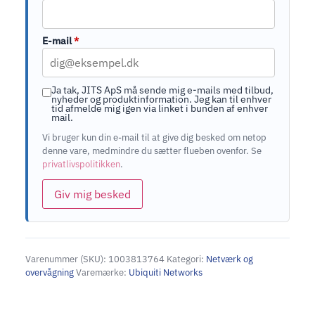
E-mail
*
Ja tak, JITS ApS må sende mig e-mails med tilbud,
nyheder og produktinformation. Jeg kan til enhver
tid afmelde mig igen via linket i bunden af enhver
mail.
Vi bruger kun din e-mail til at give dig besked om netop
denne vare, medmindre du sætter flueben ovenfor. Se
privatlivspolitikken
.
Giv mig besked
Varenummer (SKU):
1003813764
Kategori:
Netværk og
overvågning
Varemærke:
Ubiquiti Networks