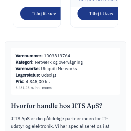
Goobay 72518
Tilføj til kurv
Tilføj til kurv
kabelmarkering
115,00
kr.
Gul PVC 90
stk
143,75
kr.
inkl. moms
Varenummer:
1003813764
Kategori:
Netværk og overvågning
Varemærke:
Ubiquiti Networks
Lagerstatus:
Udsolgt
Pris:
4.345,00
kr.
5.431,25
kr.
inkl. moms
Hvorfor handle hos JITS ApS?
JITS ApS er din pålidelige partner inden for IT-
udstyr og elektronik. Vi har specialiseret os i at