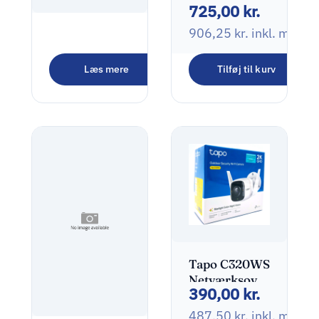
725,00
kr.
Standalone
NVR
906,25
kr.
inkl. moms
Ubiquiti UniFi
Protect
2.740,00
kr.
Standalone
Læs mere
Tilføj til kurv
NVR
3.425,00
kr.
inkl. moms
Tapo C320WS
Netværksovervågning
390,00
kr.
Udendørs
2560 x 1440
487,50
kr.
inkl. moms