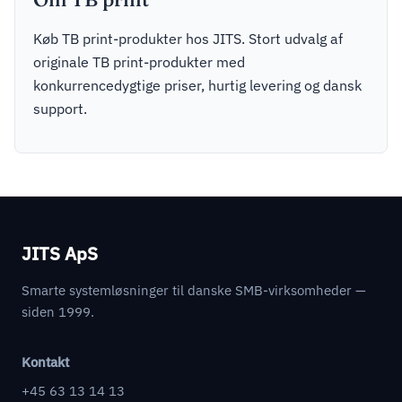
Køb TB print-produkter hos JITS. Stort udvalg af
originale TB print-produkter med
konkurrencedygtige priser, hurtig levering og dansk
support.
JITS ApS
Smarte systemløsninger til danske SMB-virksomheder —
siden 1999.
Kontakt
+45 63 13 14 13