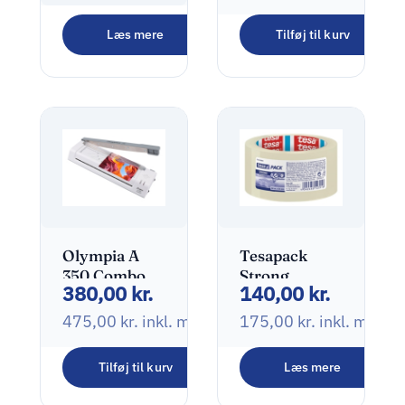
HERMA
Læs mere
Tilføj til kurv
Transfer
135,00
kr.
Limrullegenopfyldning
168,75
kr.
inkl. moms
Olympia A
Tesapack
350 Combo
Strong
380,00
kr.
140,00
kr.
Lamineringsmaskine
Transparent
til kold- eller
Pakketape
475,00
kr.
inkl. moms
175,00
kr.
inkl. moms
varmlaminering
A3 Hvid
Tilføj til kurv
Læs mere