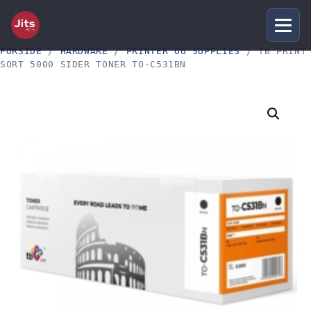
FORSIDE
/
HARDWARE
/
PRINTER OG SUPPLIES
/ TB PRINT
SORT 5000 SIDER TONER TO-C531BN