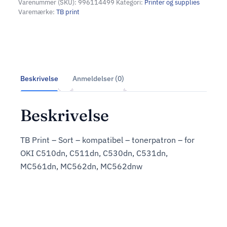
Varenummer (SKU):
996114499
Kategori:
Printer og supplies
Varemærke:
TB print
Beskrivelse
Anmeldelser (0)
Beskrivelse
TB Print – Sort – kompatibel – tonerpatron – for
OKI C510dn, C511dn, C530dn, C531dn,
MC561dn, MC562dn, MC562dnw