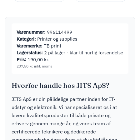
Varenummer:
996114499
Kategori:
Printer og supplies
Varemærke:
TB print
Lagerstatus:
2 på lager - klar til hurtig forsendelse
Pris:
190,00
kr.
237,50
kr.
inkl. moms
Hvorfor handle hos JITS ApS?
JITS ApS er din pålidelige partner inden for IT-
udstyr og elektronik. Vi har specialiseret os i at
levere kvalitetsprodukter til både private og
erhverv gennem mange år, og vores team af
certificerede teknikere og dedikerede
supportmedarbejdere sikrer, at du altid får den