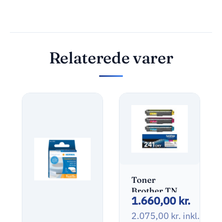
Relaterede varer
Toner
Brother TN-
1.660,00
kr.
241CMY
Multi Pack
2.075,00
kr.
inkl. mo