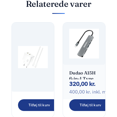
Relaterede varer
Dudao A15H
6-in-1 Type-C
320,00
kr.
Adapter
Dockingstation
400,00
kr.
inkl. moms
Dudao
Tilføj til kurv
Tilføj til kurv
A28PCEU
230,00
kr.
Adapter
45Watt