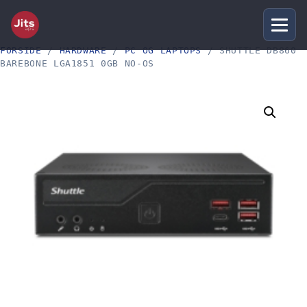
FORSIDE
/
HARDWARE
/
PC OG LAPTOPS
/ SHUTTLE DB860
BAREBONE LGA1851 0GB NO-OS