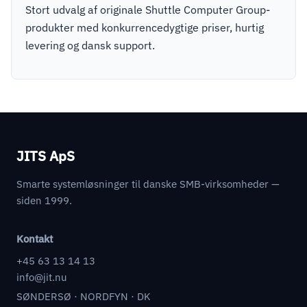
Stort udvalg af originale Shuttle Computer Group-
produkter med konkurrencedygtige priser, hurtig
levering og dansk support.
JITS ApS
Smarte systemløsninger til danske SMB-virksomheder —
siden 1999.
Kontakt
+45 63 13 14 13
info@jit.nu
SØNDERSØ · NORDFYN · DK