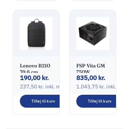
287,50
kr.
inkl. moms
2xUSB-C (1m
USB-C to
USB-C cable
included)
Hvid
Lenovo B210
FSP Vita GM
39,6 cm
750W
190,00
kr.
835,00
kr.
(15.6″)
Strømforsyning
Rygsæk Sort
Modular
237,50
kr.
inkl. moms
1.043,75
kr.
inkl. mo
750Watt
Tilføj til kurv
Tilføj til kurv