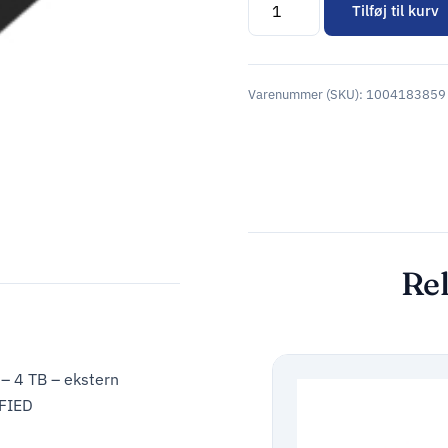
Tilføj til kurv
Alternative:
Varenummer (SKU):
1004183859
Rel
 4 TB – ekstern
IFIED