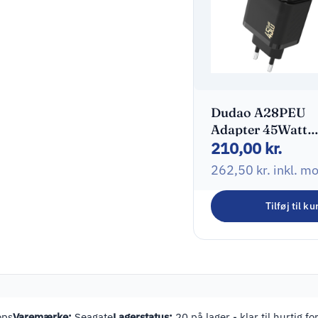
Dudao A28PEU
Adapter 45Watt
210,00
kr.
2xUSB-C Sort
262,50
kr.
inkl. m
Tilføj til ku
ops
Varemærke:
Seagate
Lagerstatus:
20 på lager - klar til hurtig f