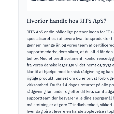
Hvorfor handle hos JITS ApS?
JITS ApS er din pålidelige partner inden for IT-u
specialiseret os i at levere kvalitetsprodukter t
gennem mange år, og vores team af certificere
supportmedarbejdere sikrer, at du altid får den r
behov. Med et bredt sortiment, konkurrencedygti
fra vores danske lager gør vi det nemt og trygt a
klar til at hjælpe med teknisk rådgivning og kan v
rigtige produkt, uanset om du er privat forbruger
virksomhed. Du får 14 dages returret på alle pr
rådgivning før, under og efter dit køb, samt adga
supportteam der besvarer alle dine spørgsmål 
målsætning er at gøre IT-indkøb enkelt, sikkert
hver dag på at levere en handelsoplevelse i to