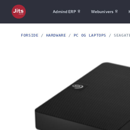
Admind ERP
Webunivers
FORSIDE
/
HARDWARE
/
PC OG LAPTOPS
/ SEAGATE