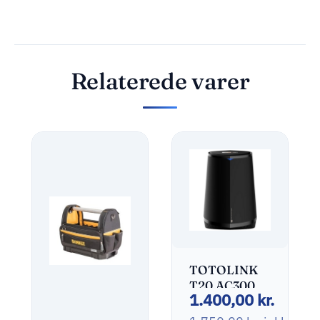
Relaterede varer
TOTOLINK
T20 AC3000
1.400,00
kr.
Home
Trådløs