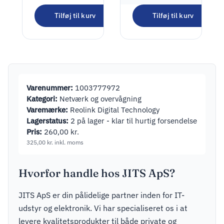
Cam
1.265,00
kr.
Netværksovervågningskamera
Tilføj til kurv
Tilføj til kurv
Udendørs
1.581,25
kr.
inkl. moms
Indendørs
1920 x 1080
Varenummer:
1003777972
Kategori:
Netværk og overvågning
Varemærke:
Reolink Digital Technology
Lagerstatus:
2 på lager - klar til hurtig forsendelse
Pris:
260,00
kr.
325,00
kr.
inkl. moms
Hvorfor handle hos JITS ApS?
JITS ApS er din pålidelige partner inden for IT-
udstyr og elektronik. Vi har specialiseret os i at
levere kvalitetsprodukter til både private og