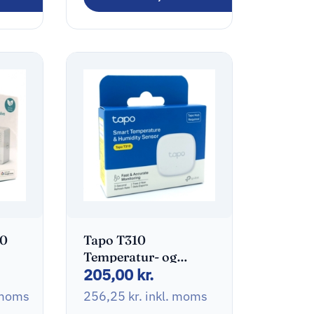
oms
00
Tapo T310
Temperatur- og
205,00
kr.
fugtighedsssensor
Hvid
 moms
256,25
kr.
inkl. moms