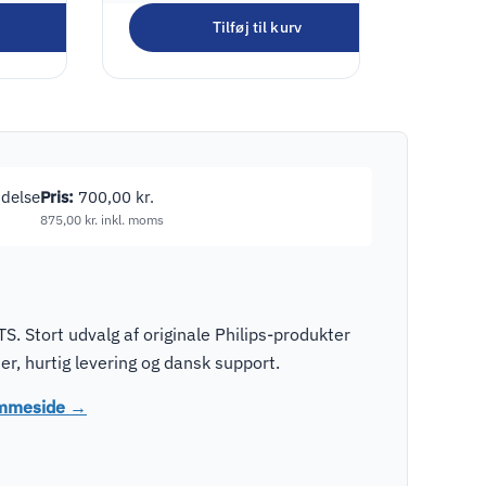
Tilføj til kurv
ndelse
Pris:
700,00
kr.
875,00
kr.
inkl. moms
S. Stort udvalg af originale Philips-produkter
r, hurtig levering og dansk support.
jemmeside →