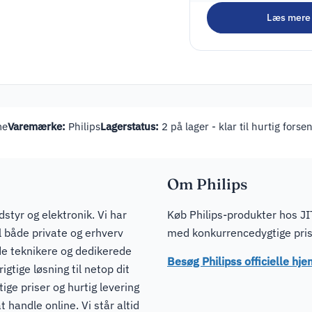
Læs mere
me
Varemærke:
Philips
Lagerstatus:
2 på lager - klar til hurtig forse
Om Philips
dstyr og elektronik. Vi har
Køb Philips-produkter hos JIT
il både private og erhverv
med konkurrencedygtige prise
de teknikere og dedikerede
Besøg Philipss officielle h
igtige løsning til netop dit
ge priser og hurtig levering
t handle online. Vi står altid