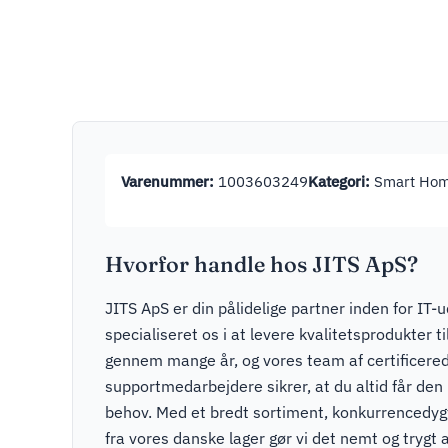
Varenummer:
1003603249
Kategori:
Smart Ho
Hvorfor handle hos JITS ApS?
JITS ApS er din pålidelige partner inden for IT-u
specialiseret os i at levere kvalitetsprodukter t
gennem mange år, og vores team af certificere
supportmedarbejdere sikrer, at du altid får den r
behov. Med et bredt sortiment, konkurrencedygti
fra vores danske lager gør vi det nemt og trygt a