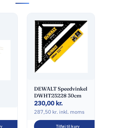
DEWALT Speedvinkel
DWHT25228 30cm
230,00
kr.
287,50
kr.
inkl. moms
or
rv
Tilføj til kurv