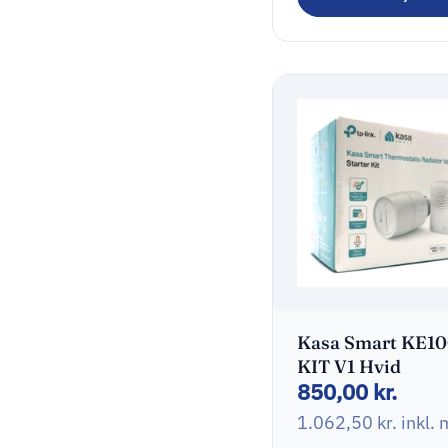
120,00
kr.
1m
150,00
kr.
inkl. m
Kasa Smart KE1
KIT V1 Hvid
850,00
kr.
1.062,50
kr.
inkl.