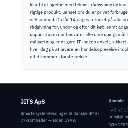
klar til at hjælpe med teknisk rådgivning og kan v
rigtige produkt, uanset om du er privat forbruger
virksomhed. Du får 14 dages returret på alle pr
rådgivning før, under og efter dit køb, samt adga
supportteam der besvarer alle dine spørgsmål 
målsætning er at gøre IT-indkøb enkelt, sikkert
hver dag på at levere en handelsoplevelse i to
altid kommer i første række.
JITS ApS
Kontakt
+45 63 1
Smarte systemløsninger til danske SMB-
info@jit.n
virksomheder — siden 1999.
SØNDERS