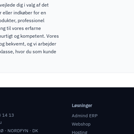
ejlede dig i valg af det
 eller indkøber for en
odukter, professionel
ng til vores erfarne
hurtigt og kompetent. Vores
 og bekvemt, og vi arbejder
pklasse, hvor du som kunde
Løsninger
3 14 13
Admind ERP
u
Webshop
Ø · NORDFYN · DK
Hosting