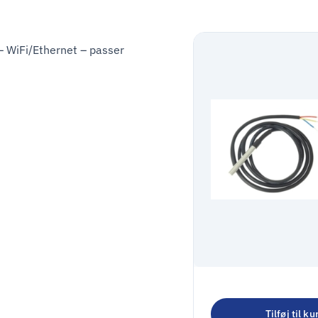
– WiFi/Ethernet – passer
Shelly DS18B20
Temperatur sens
Tilføj til ku