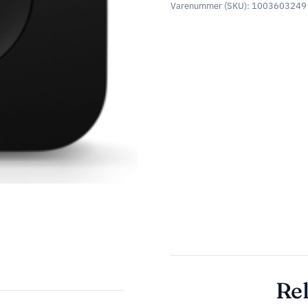
Varenummer (SKU):
1003603249
Rel