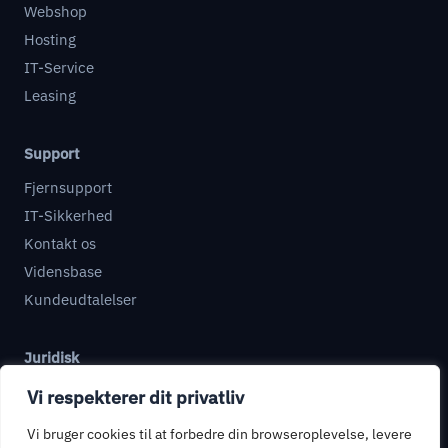
Webshop
Hosting
IT-Service
Leasing
Support
Fjernsupport
IT-Sikkerhed
Kontakt os
Vidensbase
Kundeudtalelser
Juridisk
Databehandleraftale
Vi respekterer dit privatliv
Informationssikkerhed
Vi bruger cookies til at forbedre din browseroplevelse, levere
Privatlivspolitik