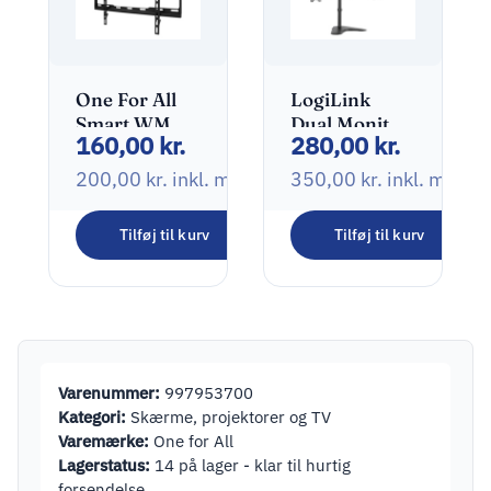
One For All
LogiLink
Smart WM
Dual Monitor
160,00
kr.
280,00
kr.
2611 Beslag
Desk Stand
Fladt panel
Monteringssæt
200,00
kr.
inkl. moms
350,00
kr.
inkl. moms
32″-84″
2 skærme
13″-32″
Tilføj til kurv
Tilføj til kurv
Varenummer:
997953700
Kategori:
Skærme, projektorer og TV
Varemærke:
One for All
Lagerstatus:
14 på lager - klar til hurtig
forsendelse