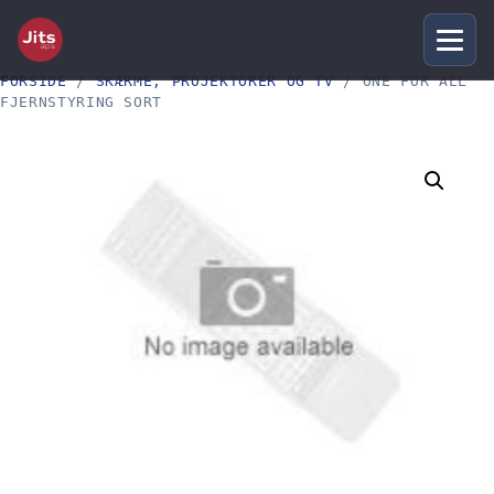
FORSIDE
/
SKÆRME, PROJEKTORER OG TV
/ ONE FOR ALL
FJERNSTYRING SORT