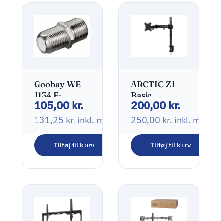
Goobay WE
ARCTIC Z1
1134 F-
Basic
105,00
kr.
200,00
kr.
stik(hun) til
Monteringssæt
F-stik(hun)
LCD display
131,25
kr.
inkl. moms
250,00
kr.
inkl. moms
13″-32″
Tilføj til kurv
Tilføj til kurv