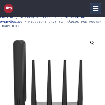
FORSIDE
/
NETVÆRK & SIKKERHED
/
NETVÆRK OG
OVERVÅGNING
/ MILESIGHT UR75 5G TRÅDLØS POE-ROUTER
INDUSTRIEL