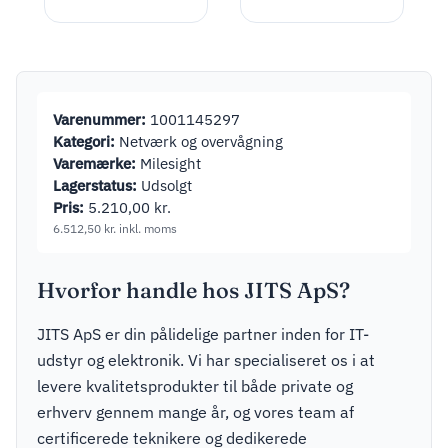
Netværksovervågningskamera
Udendørs
1.581,25
kr.
inkl. moms
Indendørs
1920 x 1080
Varenummer:
1001145297
Kategori:
Netværk og overvågning
Varemærke:
Milesight
Lagerstatus:
Udsolgt
Pris:
5.210,00
kr.
6.512,50
kr.
inkl. moms
Hvorfor handle hos JITS ApS?
JITS ApS er din pålidelige partner inden for IT-
udstyr og elektronik. Vi har specialiseret os i at
levere kvalitetsprodukter til både private og
erhverv gennem mange år, og vores team af
certificerede teknikere og dedikerede