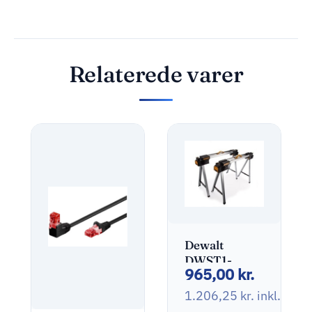
Relaterede varer
Dewalt
DWST1-
965,00
kr.
75676 Savhest
1.206,25
kr.
inkl. mo