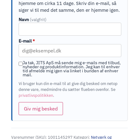
hjemme om cirka 11 dage. Skriv din e-mail, så
siger vi til med det samme, den er hjemme igen.
Navn
(valgfrit)
E-mail
*
Ja tak, JITS ApS må sende mig e-mails med tilbud,
nyheder og produktinformation. Jeg kan til enhver
tid afmelde mig igen via linket i bunden af enhver
mail.
Vi bruger kun din e-mail til at give dig besked om netop
denne vare, medmindre du sætter flueben ovenfor. Se
privatlivspolitikken
.
Giv mig besked
Varenummer (SKU):
1001145297
Kategori:
Netværk og