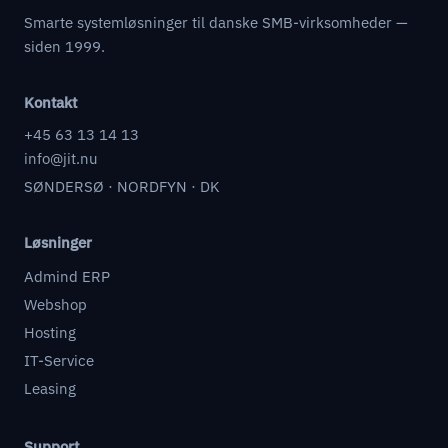
Smarte systemløsninger til danske SMB-virksomheder —
siden 1999.
Kontakt
+45 63 13 14 13
info@jit.nu
SØNDERSØ · NORDFYN · DK
Løsninger
Admind ERP
Webshop
Hosting
IT-Service
Leasing
Support