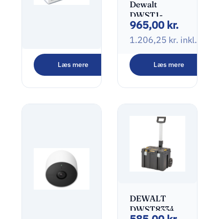
Dewalt
DWST1-
965,00
kr.
75676 Savhest
1.206,25
kr.
inkl. mo
Tapo C110
Læs mere
Læs mere
Netværksovervågningskamera
225,00
kr.
281,25
kr.
inkl. moms
DEWALT
DWST83347-
585,00
kr.