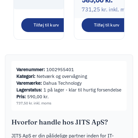
1
Værktøjskasse
731,25
kr.
inkl. moms
med hjul
Google Nest
Tilføj til kurv
Tilføj til kurv
Cam
1.265,00
kr.
Netværksovervågningskamera
Udendørs
1.581,25
kr.
inkl. moms
Indendørs
1920 x 1080
Varenummer:
1002955401
Kategori:
Netværk og overvågning
Varemærke:
Dahua Technology
Lagerstatus:
1 på lager - klar til hurtig forsendelse
Pris:
590,00
kr.
737,50
kr.
inkl. moms
Hvorfor handle hos JITS ApS?
JITS ApS er din pålidelige partner inden for IT-