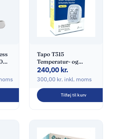
ess
Tapo T315
0
Temperatur- og
240,00
kr.
fugtighedsssensor
Hvid
 moms
300,00
kr.
inkl. moms
Tilføj til kurv