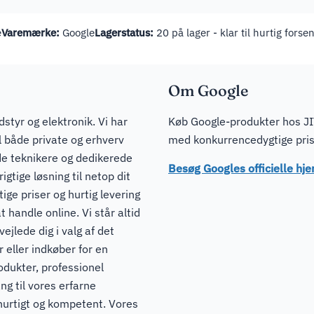
e
Varemærke:
Google
Lagerstatus:
20 på lager - klar til hurtig forse
Om Google
dstyr og elektronik. Vi har
Køb Google-produkter hos JIT
il både private og erhverv
med konkurrencedygtige prise
de teknikere og dedikerede
Besøg Googles officielle h
igtige løsning til netop dit
ge priser og hurtig levering
t handle online. Vi står altid
ejlede dig i valg af det
 eller indkøber for en
odukter, professionel
ng til vores erfarne
hurtigt og kompetent. Vores