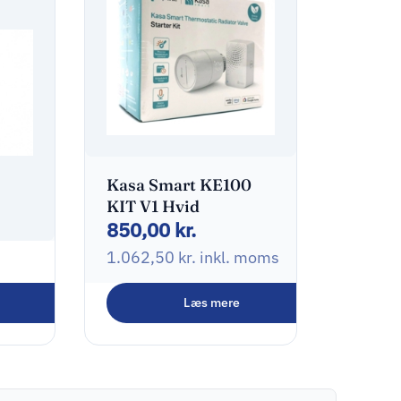
Kasa Smart KE100
KIT V1 Hvid
850,00
kr.
1.062,50
kr.
inkl. moms
ss
Læs mere
oms