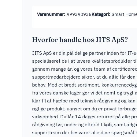
Varenummer:
999390935
Kategori:
Smart Hom
Hvorfor handle hos JITS ApS?
JITS ApS er din pålidelige partner inden for IT-u
specialiseret os i at levere kvalitetsprodukter t
gennem mange år, og vores team af certificere
supportmedarbejdere sikrer, at du altid får den r
behov. Med et bredt sortiment, konkurrencedygti
fra vores danske lager gør vi det nemt og trygt a
klar til at hjælpe med teknisk rådgivning og kan v
rigtige produkt, uanset om du er privat forbruger
virksomhed. Du får 14 dages returret på alle pr
rådgivning før, under og efter dit køb, samt adga
supportteam der besvarer alle dine spørgsmål 