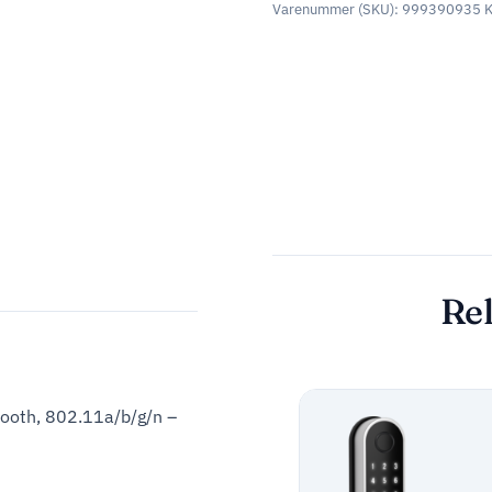
Varenummer (SKU):
999390935
K
Rel
tooth, 802.11a/b/g/n –