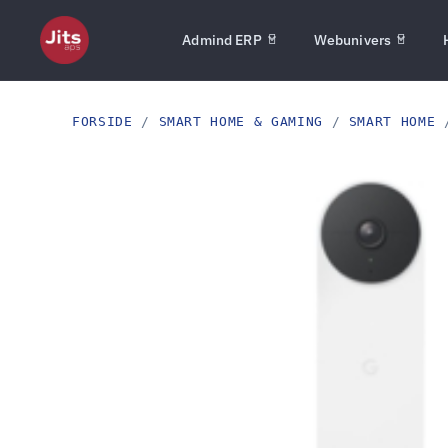
Admind ERP
Webunivers
FORSIDE
/
SMART HOME & GAMING
/
SMART HOME
/