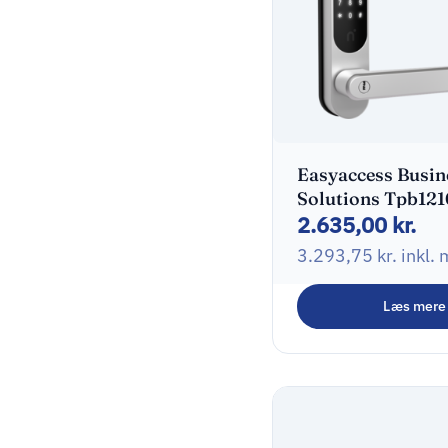
Easyaccess Busin
Solutions Tpb121
2.635,00
kr.
Nimly Touch Pro
Black Silver
3.293,75
kr.
inkl.
Læs mere