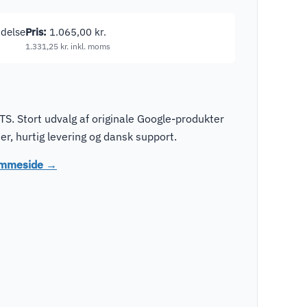
ndelse
Pris:
1.065,00
kr.
1.331,25
kr.
inkl. moms
S. Stort udvalg af originale Google-produkter
r, hurtig levering og dansk support.
jemmeside →