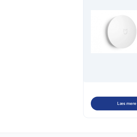
Xiaomi Mi Wirele
Kontakt Hvid
Læs mere
175,00
kr.
218,75
kr.
inkl. m