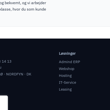
 og bekvemt, og vi arbejder
pklasse, hvor du som kunde
Løsninger
3 14 13
Admind ERP
u
Webshop
Ø · NORDFYN · DK
Hosting
IT-Service
Leasing