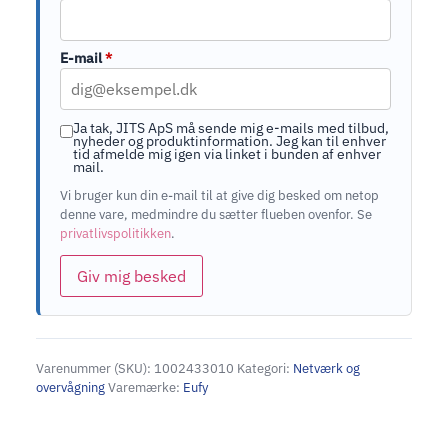
E-mail
*
Ja tak, JITS ApS må sende mig e-mails med tilbud,
nyheder og produktinformation. Jeg kan til enhver
tid afmelde mig igen via linket i bunden af enhver
mail.
Vi bruger kun din e-mail til at give dig besked om netop
denne vare, medmindre du sætter flueben ovenfor. Se
privatlivspolitikken
.
Giv mig besked
Varenummer (SKU):
1002433010
Kategori:
Netværk og
overvågning
Varemærke:
Eufy