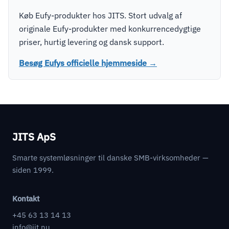
Køb Eufy-produkter hos JITS. Stort udvalg af
originale Eufy-produkter med konkurrencedygtige
priser, hurtig levering og dansk support.
Besøg Eufys officielle hjemmeside →
JITS ApS
Smarte systemløsninger til danske SMB-virksomheder —
siden 1999.
Kontakt
+45 63 13 14 13
info@jit.nu