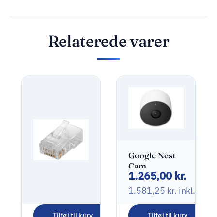
Relaterede varer
Google Nest
Cam
1.265,00
kr.
Netværksovervågning
Udendørs
1.581,25
kr.
inkl. mo
Indendørs
1920 x 1080
Tilføj til kurv
Tilføj til kurv