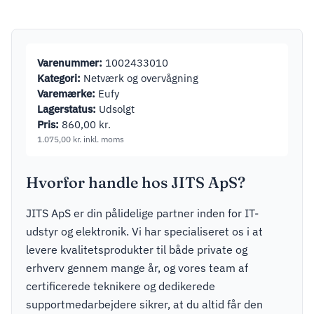
DWST82990-
656,25
kr.
inkl. moms
1
Varenummer:
1002433010
Kategori:
Netværk og overvågning
Varemærke:
Eufy
Lagerstatus:
Udsolgt
Pris:
860,00
kr.
1.075,00
kr.
inkl. moms
Hvorfor handle hos JITS ApS?
JITS ApS er din pålidelige partner inden for IT-
udstyr og elektronik. Vi har specialiseret os i at
levere kvalitetsprodukter til både private og
erhverv gennem mange år, og vores team af
certificerede teknikere og dedikerede
supportmedarbejdere sikrer, at du altid får den