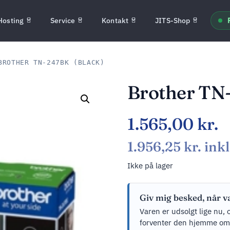
Hosting
Service
Kontakt
JITS-Shop
ROTHER TN-247BK (BLACK)
Brother TN
1.565,00
kr.
1.956,25
kr.
ink
Ikke på lager
Giv mig besked, når v
Varen er udsolgt lige nu, 
forventer den hjemme om ci