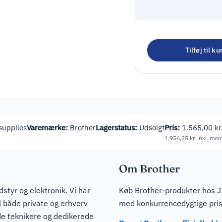
DYMO LetraTag L
100H Direct ther
Tilføj til ku
295,00
kr.
Sort
368,75
kr.
inkl. m
supplies
Varemærke:
Brother
Lagerstatus:
Udsolgt
Pris:
1.565,00
kr
1.956,25
kr.
inkl. mo
Om Brother
dstyr og elektronik. Vi har
Køb Brother-produkter hos JI
il både private og erhverv
med konkurrencedygtige prise
de teknikere og dedikerede