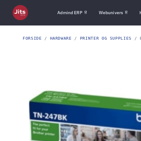
Admind ERP
Webunivers
FORSIDE
/
HARDWARE
/
PRINTER OG SUPPLIES
/ B