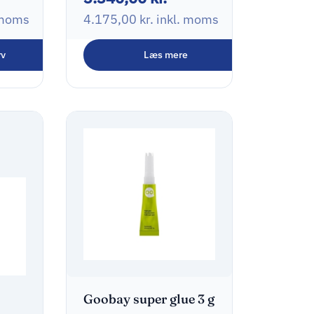
 moms
4.175,00
kr.
inkl. moms
rv
Læs mere
Goobay super glue 3 g