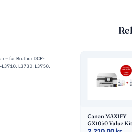
Rel
on – for Brother DCP-
-L3710, L3730, L3750,
Canon MAXIFY
GX1050 Value Kit
2.210,00
kr.
Extra Ink