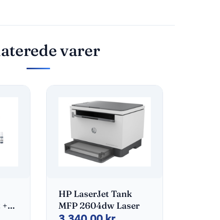
aterede varer
HP LaserJet Tank
 +
MFP 2604dw Laser
3.340,00
kr.