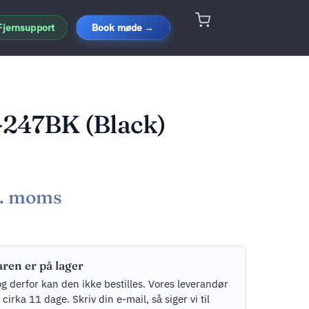
Fjernsupport
Book møde →
-247BK (Black)
l. moms
aren er på lager
og derfor kan den ikke bestilles. Vores leverandør
rka 11 dage. Skriv din e-mail, så siger vi til