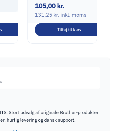
105,00
kr.
131,25
kr.
inkl. moms
T-
mal
rv
Tilføj til kurv
oms
.
ms
TS. Stort udvalg af originale Brother-produkter
r, hurtig levering og dansk support.