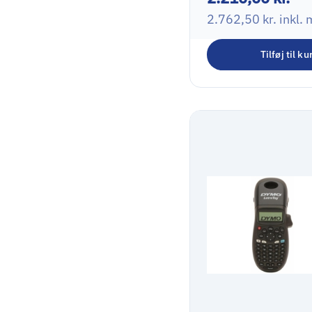
Multifunktion
2.762,50
kr.
inkl.
Blækprinter
Tilføj til ku