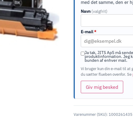
med det samme, den er h
Navn
(valgfrit)
E-mail
*
Ja tak, JITS ApS må sende
produktinformation. Jeg ka
bunden af enhver mail.
Vi bruger kun din e-mail til 
du sætter flueben ovenfor. Se
Giv mig besked
Varenummer (SKU):
1000261435