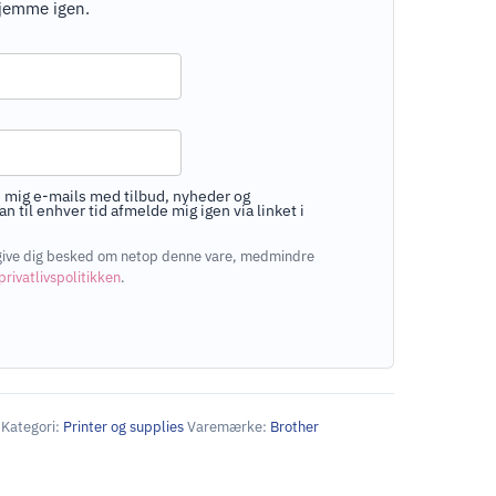
jemme igen.
 mig e-mails med tilbud, nyheder og
n til enhver tid afmelde mig igen via linket i
at give dig besked om netop denne vare, medmindre
privatlivspolitikken
.
Kategori:
Printer og supplies
Varemærke:
Brother